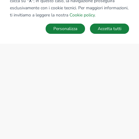
clicca su
"X"
; in questo caso, la navigazione proseguirà
esclusivamente con i cookie tecnici. Per maggiori informazioni,
Affiliato:
Immobiliare Curtefranca Srl
ti invitiamo a leggere la nostra
Cookie policy
.
Via Principe Umberto, 13 25030 Adro (BS)
Personalizza
Accetta tutti
CONTATTACI
Sede Nazionale
tecnorete.it
kiron.it
AZIENDA
La storia del Gruppo
I nostri brand
Struttura del Gruppo
Il gruppo nel mondo
Lavora con noi