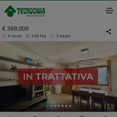
€ 369.000
4 locali
156 Mq
2 bagni