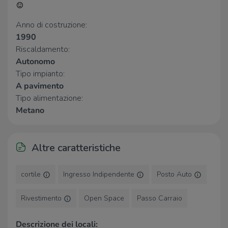
Bar
Anno di costruzione:
Bar
260 m
900
2,9 Km
1990
Goblin's Pub
2,9 Km
Riscaldamento:
Dispensa Pani e Vini Franciacorta
3,0 Km
Autonomo
Tipo impianto:
Ristoranti
A pavimento
Tipo alimentazione:
Trattoria Santa Maria
480 m
Metano
Ristorante Pizzeria Madonna della
980 m
Neve
Cornaleto
1,2 Km
La Fioca
1,5 Km
Altre caratteristiche
Ristorante Locanda La Torre
1,6 Km
cortile
Ingresso Indipendente
Posto Auto
Rivestimento
Open Space
Passo Carraio
Descrizione dei locali: