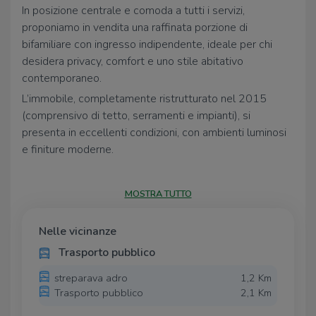
In posizione centrale e comoda a tutti i servizi,
proponiamo in vendita una raffinata porzione di
bifamiliare con ingresso indipendente, ideale per chi
desidera privacy, comfort e uno stile abitativo
contemporaneo.
L’immobile, completamente ristrutturato nel 2015
(comprensivo di tetto, serramenti e impianti), si
presenta in eccellenti condizioni, con ambienti luminosi
e finiture moderne.
Al piano terra si sviluppa una piacevole zona giorno con
cucina a vista, affiancata da un bagno di servizio, una
MOSTRA TUTTO
comoda lavanderia e una stanza versatile, attualmente
adibita a studio, perfetta anche come camera
Nelle vicinanze
aggiuntiva.
Trasporto pubblico
Il piano primo ospita la zona notte con due ampie
camere matrimoniali e un elegante bagno padronale
streparava adro
1,2 Km
completo. Al livello superiore, una suggestiva mansarda
Trasporto pubblico
2,1 Km
con travi a vista e pavimentazione effetto parquet offre