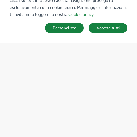
clicca su
"X"
; in questo caso, la navigazione proseguirà
esclusivamente con i cookie tecnici. Per maggiori informazioni,
Affiliato:
Azienda.net Srl
ti invitiamo a leggere la nostra
Cookie policy
.
Via San Donato, 205/A 40057 Granarolo Dell'Emilia (BO)
Personalizza
Accetta tutti
CONTATTACI
Sede Nazionale
tecnorete.it
kiron.it
AZIENDA
La storia del Gruppo
I nostri brand
Struttura del Gruppo
Il gruppo nel mondo
Lavora con noi