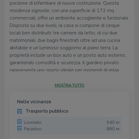
porzione di bifamiliare di nuova costruzione. Questa
residenza signorile, con una superficie di 172 mq
commerciali, offre un ambiente accogliente e funzionale.
Disposta su due livelli, la casa si compone di cinque
locali ben distribuiti: tre camere da letto, di cui due
matrimoniali, due bagni finestrati oltre ad una cucina
abitabile e un luminoso soggiorno al piano terra. La
proprietà include un box auto e un posto auto esterno,
garantendo comodità e sicurezza. Il giardino privato
rappresenta uno spazio ideale per momenti di relax
all'aperto. In consegna per la primavera del 2027,
questa abitazione combina design contemporaneo e
MOSTRA TUTTO
comfort, offrendo un'opportunità unica per chi cerca una
soluzione abitativa di qualità in una zona ben collegata e
Nelle vicinanze
immersa nel verde.
Trasporto pubblico
Lovoleto
540 m
Paradiso
880 m