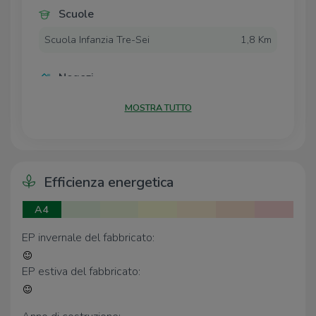
Scuole
Scuola Infanzia Tre-Sei
1,8 Km
Negozi
Negozi
1,4 Km
MOSTRA TUTTO
Bar
Zero
1,7 Km
Efficienza energetica
Ristoranti
A4
Osteria del Fibbia
1,5 Km
EP invernale del fabbricato:
Trattoria Le Stelle
1,5 Km
Ristoranti
1,6 Km
EP estiva del fabbricato:
Pizzeria il Ghiottone
1,7 Km
Agriturismo Antico Noce
2,2 Km