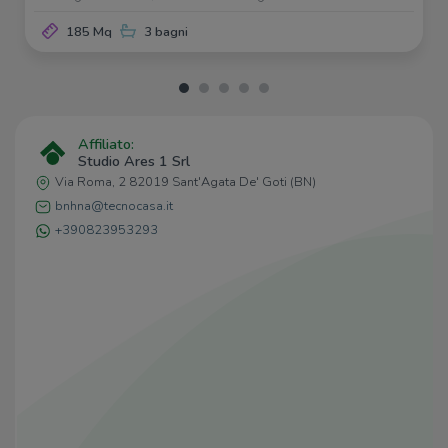
185 Mq
3 bagni
Affiliato:
Studio Ares 1 Srl
Via Roma, 2 82019 Sant'Agata De' Goti (BN)
bnhna@tecnocasa.it
+390823953293