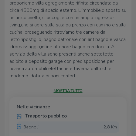
proponiamo villa egregiamente rifinita circondata da
circa 4500mq di spazio esterno. L'immobile,disposto su
un unico livello, ci accoglie con un ampio ingresso-
living,che si apre sulla sala da pranzo con camino e sulla
cucina; proseguendo ritroviamo tre camere da
letto,ripostiglio, bagno patronale con antibagno e vasca
idromassaggio,infine ulteriore bagno con doccia. A
servizio della villa sono presenti anche sottotetto
adibito a deposito,garage con predisposizione per
ricarica automobili elettriche e taverna dallo stile
moderno, dotata di ogni confort.
Per uleriori informazioni e appuntamenti non vi resta che
MOSTRA TUTTO
contattarci allo 0823/953293, allo stesso numero
anche tramite whatsapp. Siamo aperti dal martedì alla
domenica mattina. Chiusi il lunedì.
Nelle vicinanze
Trasporto pubblico
Bagnoli
2,8 Km