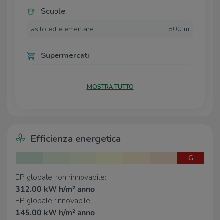
Scuole
asilo ed elementare
800 m
Supermercati
Ottimo Market Durazzano
1,3 Km
MOSTRA TUTTO
Negozi
Negozi
2,0 Km
Efficienza energetica
Ristoranti
G
Ristoranti
1,3 Km
Ristorante Martone
1,9 Km
EP globale non rinnovabile:
Guarda Napoli
2,8 Km
312.00 kW h/m² anno
Bar Pizzeria La Quercia
2,8 Km
EP globale rinnovabile:
145.00 kW h/m² anno