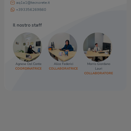
aq1a1@tecnorete.it
+393356269860
Il nostro staff
Agnese Del Conte
Alice Federici
Morris Giordano
Mar
COORDINATRICE
COLLABORATRICE
Lauri
AF
COLLABORATORE