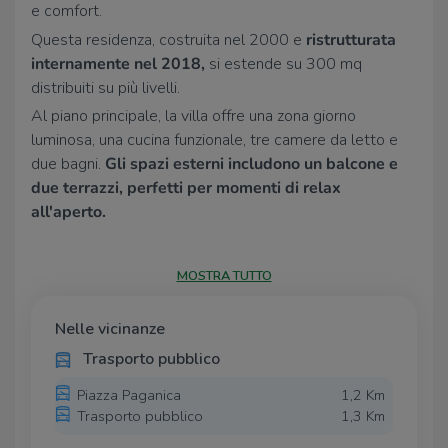
e comfort.
Questa residenza, costruita nel 2000 e
ristrutturata
internamente nel 2018,
si estende su 300 mq
distribuiti su più livelli.
Al piano principale, la villa offre una zona giorno
luminosa, una cucina funzionale, tre camere da letto e
due bagni.
Gli spazi esterni includono un balcone e
due terrazzi, perfetti per momenti di relax
all'aperto.
Al piano inferiore, una taverna accogliente con camera,
bagno e cucina aggiuntiva offre ulteriore versatilità.
MOSTRA TUTTO
Il giardino perimetrale
circonda la proprietà, offrendo
un'oasi di verde e tranquillità. Completano la proprietà
Nelle vicinanze
un box auto e un posto auto esterno
, garantendo
Trasporto pubblico
comodità e sicurezza. Una soluzione abitativa che
unisce eleganza e funzionalità in una posizione
Piazza Paganica
1,2 Km
privilegiata.
Trasporto pubblico
1,3 Km
Per altre info e appuntamenti, chiamaci al numero