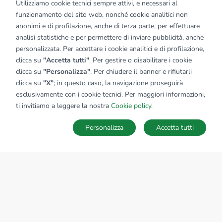
Utilizziamo cookie tecnici sempre attivi, e necessari al
funzionamento del sito web, nonché cookie analitici non
anonimi e di profilazione, anche di terza parte, per effettuare
analisi statistiche e per permettere di inviare pubblicità, anche
personalizzata. Per accettare i cookie analitici e di profilazione,
clicca su
"Accetta tutti"
. Per gestire o disabilitare i cookie
clicca su
"Personalizza"
. Per chiudere il banner e rifiutarli
clicca su
"X"
; in questo caso, la navigazione proseguirà
esclusivamente con i cookie tecnici. Per maggiori informazioni,
Affiliato:
Mediazioni Immobiliari Srls
ti invitiamo a leggere la nostra
Cookie policy
.
Corso Vittorio Emanuele II, 15 67100 L'Aquila (AQ)
Personalizza
Accetta tutti
CONTATTACI
Sede Nazionale
tecnorete.it
kiron.it