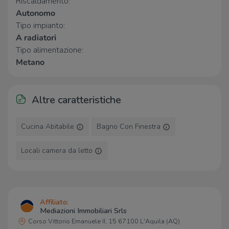
Riscaldamento:
L'ELOGIO DELLE FARINE
1,5 Km
La Bottega dei Golosi
1,5 Km
Autonomo
Carabetta
3,0 Km
Tipo impianto:
A radiatori
Tipo alimentazione:
Bar
Metano
Vertigo Cafè
3,0 Km
Ristoranti
Altre caratteristiche
Le Fontanelle
470 m
Pocoloco Pubewinebar
540 m
Cucina Abitabile
Bagno Con Finestra
Assunta
660 m
La Locanda Del Moro
910 m
Locali camera da letto
Enoà
1,4 Km
Affiliato:
Mediazioni Immobiliari Srls
Corso Vittorio Emanuele II, 15 67100 L'Aquila (AQ)