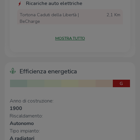
Ricariche auto elettriche
Tortona Caduti della Libertà |
2,1 Km
BeCharge
Tortona Sacco | EnelX
2,1 Km
Tortona Porta Ticinese | BeCharge
2,1 Km
MOSTRA TUTTO
Tortona Silla | EnelX
2,2 Km
Tortona San Giovanni Bosco | EnelX
2,3 Km
Scuole
Efficienza energetica
Scuola primaria "Gianni Rodari"
2,3 Km
Istituto Statale Istruzione Superiore
2,3 Km
G
Guglielmo Marconi
Anno di costruzione:
Farmacia
1900
Riscaldamento:
Farmacia Centrale
2,1 Km
Iper Farma
2,5 Km
Autonomo
Farmacia
3,0 Km
Tipo impianto:
A radiatori