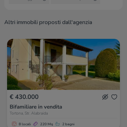
Zuccarelli
2,1 Km
Bar
2,6 Km
Altri immobili proposti dall'agenzia
Ristoranti
Al Voltone
1,8 Km
Fujiyama
2,2 Km
La pace
2,3 Km
Trattoria del Ciccio
2,4 Km
Napuleie
2,4 Km
€ 430.000
Bifamiliare in vendita
Tortona, Str. Alabraida
8 locali
220 Mq
2 bagni