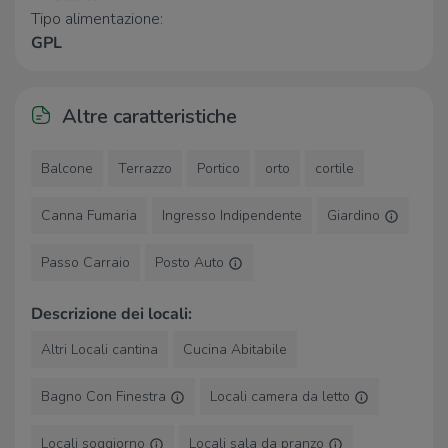
Tipo alimentazione:
Ospedali
GPL
Ospedale Tortona
2,0 Km
Supermercati
Altre caratteristiche
Gulliver
2,3 Km
LIDL
2,3 Km
Balcone
Terrazzo
Portico
orto
cortile
Carrefour
2,3 Km
Esselunga di Tortona
2,4 Km
Canna Fumaria
Ingresso Indipendente
Giardino
Iper
2,5 Km
Passo Carraio
Posto Auto
Negozi
Descrizione dei locali:
Smeck
2,1 Km
Il mondo di pannolino
2,4 Km
Altri Locali cantina
Cucina Abitabile
Negozi
2,4 Km
Il Fornaio S.R.L.
2,4 Km
Bagno Con Finestra
Locali camera da letto
Bar
Locali soggiorno
Locali sala da pranzo