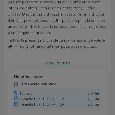
Questa proprietà, di categoria civile, offre ampi spazi
interni ed esterni, ideali per chi cerca tranquillità e
privacy. Uno dei punti di forza è il vasto terreno di circa
4500 mq che circonda la villa, perfetto per chi desidera
un contatto diretto con la natura o per chi ha progetti di
giardinaggio o agricoltura.
Inoltre, la presenza di una dependance aggiunge valore
all'immobile, offrendo ulteriori possibilità di utilizzo,
come alloggio per ospiti o spazio per attività creative.
La villa rappresenta un'opportunità unica per chi
MOSTRA TUTTO
desidera vivere in un contesto storico, senza rinunciare
al comfort e alla funzionalità degli spazi moderni.
Nelle vicinanze
Trasporto pubblico
Tortona
2,6 Km
Fermata Bus N.30 - ARFEA
2,1 Km
Fermata Bus N.31 - ARFEA
2,1 Km