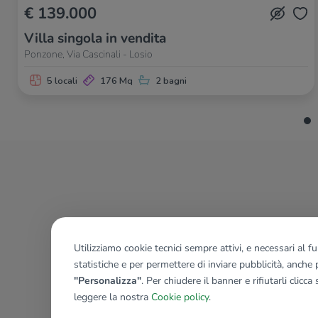
€ 139.000
Villa singola in vendita
Ponzone, Via Cascinali - Losio
5 locali
176 Mq
2 bagni
Utilizziamo cookie tecnici sempre attivi, e necessari al 
statistiche e per permettere di inviare pubblicità, anche p
"Personalizza"
. Per chiudere il banner e rifiutarli clicca
leggere la nostra
Cookie policy
.