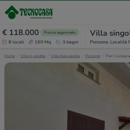
€ 118.000
Villa singo
Prezzo aggiornato
8 locali
160 Mq
3 bagni
Ponzone, Località
Home
Ville in vendita
Ville Alessandria
Ponzone
Pian Castagna