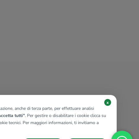
€ 139.000
Villa singola in vendita
Melazzo, Regione Baroni Torielli
4 locali
160 Mq
2 bagni
x
zione, anche di terza parte, per effettuare analisi
ccetta tutti"
. Per gestire o disabilitare i cookie clicca su
kie tecnici. Per maggiori informazioni, ti invitiamo a