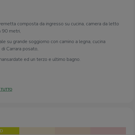
tavernetta composta da ingresso su cucina, camera da letto
 90 metri,
ipale su grande soggiorno con camino a legna, cucina
 di Carrara posato,
mansardate ed un terzo e ultimo bagno.
 TUTTO
D