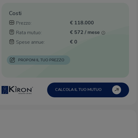
Costi
€ 118.000
Prezzo:
€ 572 / mese
Rata mutuo:
€ 0
Spese annue:
PROPONI IL TUO PREZZO
CALCOLA IL TUO MUTUO