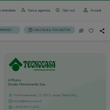
 immobile
Cerca agenzia
Opt out
Accedi
ANNUNCI
CALCOLA IL TUO MUTUO
Affiliato:
Studio Monteverde Sas
Via Monteverde, 12 15011 Acqui Terme (AL)
alhs8@tecnocasa.it
+393939171374