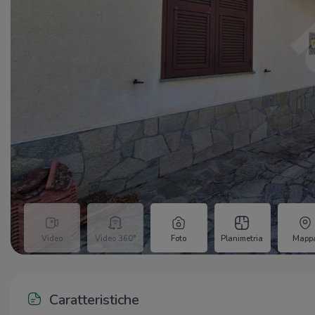
Video
Video 360°
Foto
Planimetria
Mapp
Caratteristiche