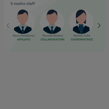
Il nostro staff
Mauro Panebianco
Riccardo Barbero
Rachele Caffa
Andrea L
AFFILIATO
COLLABORATORE
COORDINATRICE
COLLA