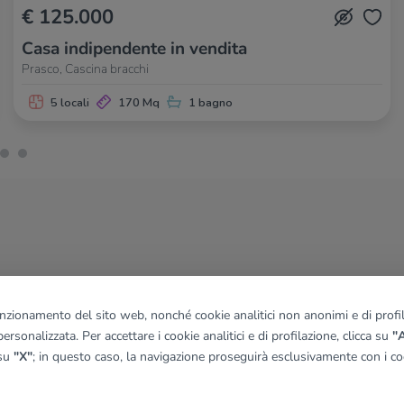
€ 125.000
Casa indipendente in vendita
Prasco, Cascina bracchi
5 locali
170 Mq
1 bagno
funzionamento del sito web, nonché cookie analitici non anonimi e di profila
ersonalizzata. Per accettare i cookie analitici e di profilazione, clicca su
"A
 su
"X"
; in questo caso, la navigazione proseguirà esclusivamente con i coo