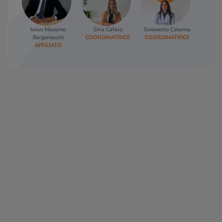
Jesus Massimo
Siria Cafaro
Simonetta Calanna
Micha
Bergamaschi
COORDINATRICE
COORDINATRICE
COLLA
AFFILIATO