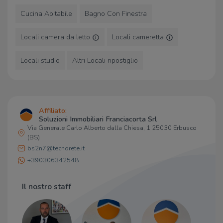
Ristoranti
Cucina Abitabile
Bagno Con Finestra
Ristoranti
830 m
Trattoria Sole (Mingardi)
840 m
Locali camera da letto
Locali cameretta
Cappuccini
980 m
Quadra
1,0 Km
Locali studio
Altri Locali ripostiglio
Hostaria al Portico
1,4 Km
Affiliato:
Soluzioni Immobiliari Franciacorta Srl
Via Generale Carlo Alberto dalla Chiesa, 1 25030 Erbusco
(BS)
bs2n7@tecnorete.it
+390306342548
Il nostro staff