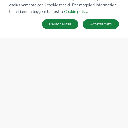
Affiliato:
Soluzioni Immobiliari Franciacorta Srl
esclusivamente con i cookie tecnici. Per maggiori informazioni,
Via Generale Carlo Alberto dalla Chiesa, 1 25030 Erbusco
ti invitiamo a leggere la nostra
Cookie policy
.
(BS)
Personalizza
Accetta tutti
CONTATTACI
Sede Nazionale
tecnorete.it
kiron.it
AZIENDA
La storia del Gruppo
I nostri brand
Struttura del Gruppo
Il gruppo nel mondo
Lavora con noi