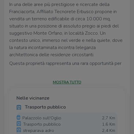
In una delle aree più prestigiose e ricercate della
Franciacorta, Affiliato Tecnorete Erbusco propone in
vendita un terreno edificabile di circa 10.000 mq,
situato in una posizione di assoluto pregio ai piedi del
suggestivo Monte Orfano, in località Zocco. Un
contesto unico, immerso nel verde e nella quiete, dove
la natura incontaminata incontra l’eleganza
architettonica delle residenze circostanti.
Questa proprietà rappresenta una rara opportunità per
chi desidera realizzare un intervento residenziale
esclusivo in una delle zone più affascinanti della
MOSTRA TUTTO
provincia di Brescia. L’area, inserita in un contesto
tranquillo e riservato, è caratterizzata da un paesaggio
Nelle vicinanze
collinare armonioso e da una vista aperta che abbraccia
i vigneti tipici della Franciacorta.
Trasporto pubblico
Il terreno offre una potenzialità edificatoria di circa
Palazzolo sull'Oglio
2,7 Km
2.500 mq, rendendolo ideale per la costruzione di ville
Trasporto pubblico
1,6 Km
singole, un piccolo complesso residenziale di alto livello
streparava adro
2,4 Km