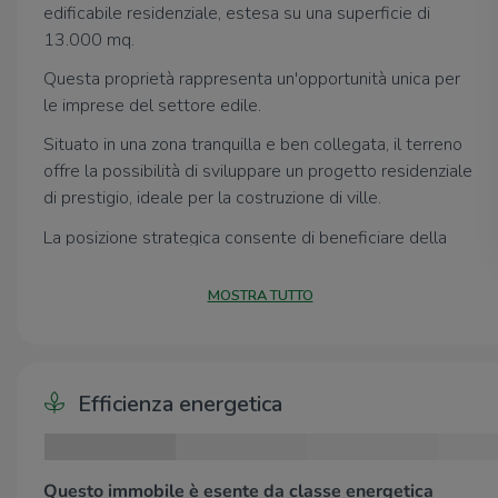
edificabile residenziale, estesa su una superficie di
13.000 mq.
Questa proprietà rappresenta un'opportunità unica per
le imprese del settore edile.
Situato in una zona tranquilla e ben collegata, il terreno
offre la possibilità di sviluppare un progetto residenziale
di prestigio, ideale per la costruzione di ville.
La posizione strategica consente di beneficiare della
vicinanza ai principali servizi e infrastrutture, garantendo
al contempo un ambiente sereno e riservato.
MOSTRA TUTTO
La conformazione del terreno e la sua ampia metratura
permettono di pianificare soluzioni abitative
personalizzate, rispondendo alle esigenze di una
Efficienza energetica
clientela diversificata.
Un investimento che unisce potenzialità di sviluppo e
qualità della vita, in un contesto in crescita e ricco di
Questo immobile è esente da classe energetica