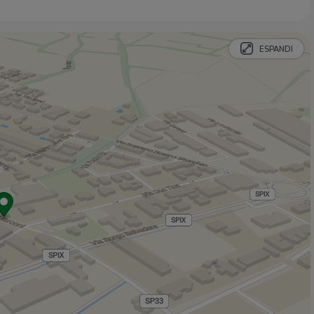
Nuova forneria
180 m
Bruno
240 m
ESPANDI
Panificio Dordoni
310 m
Bar
Double B
170 m
Bar Orsola
220 m
Ful Cafè
230 m
Bar Piano B
400 m
Circolo combattenti
460 m
Ristoranti
Pizzeria Ristorante Ponderose
320 m
Ristorante Castello
380 m
Ristorante Anni
390 m
Nerobianco
680 m
Trattoria Mezzo Soldo
1,4 Km