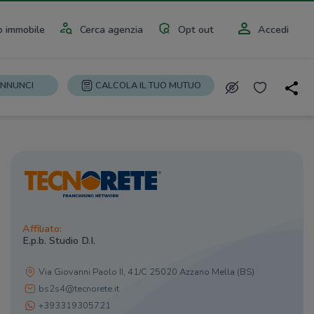
 immobile
Cerca agenzia
Opt out
Accedi
ANNUNCI
CALCOLA IL TUO MUTUO
Affiliato:
E.p.b. Studio D.I.
Via Giovanni Paolo II, 41/C 25020 Azzano Mella (BS)
bs2s4@tecnorete.it
+393319305721