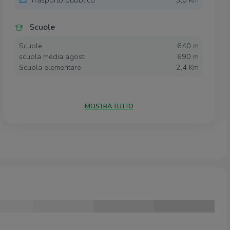
Scuole
Scuole
640 m
scuola media agosti
690 m
Scuola elementare
2,4 Km
Farmacia
MOSTRA TUTTO
Farmacia Antonio Scalvini
440 m
Parafarmacia
650 m
Farmacia Dott. Marchi
2,5 Km
Supermercati
Unes
280 m
Conad
330 m
LD
360 m
Negozi