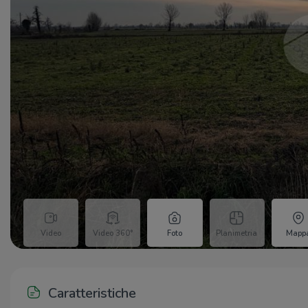
Video
Video 360°
Foto
Planimetria
Mapp
Caratteristiche