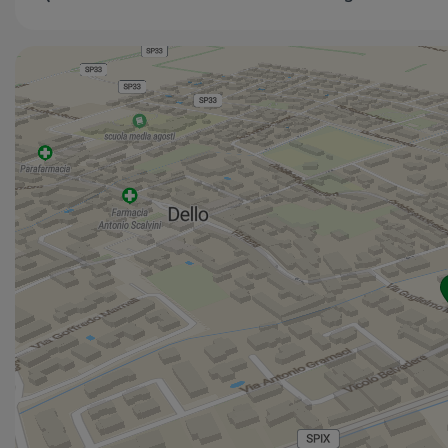
opportunità.
La nostra Agenzia
EPB Studio
, affiliata alla
TECNORETE
, seconda rete immobiliare del Gruppo
Tecnocasa, ha la sede nel Comune di
Azzano Mella in
Via Giovanni Paolo II n. 41/C.
Offre servizi di
intermediazione nelle fasi di vendita, acquisto o
locazione di immobili ad uso residenziale nella zona di
Azzano Mella, Dello, Mairano, Barbariga e Longhena.