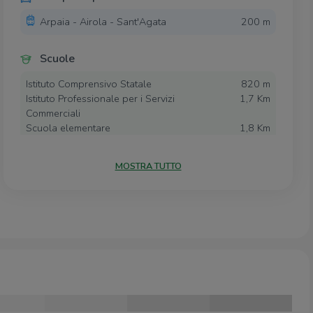
Arpaia - Airola - Sant'Agata
200 m
Scuole
Istituto Comprensivo Statale
820 m
Istituto Professionale per i Servizi
1,7 Km
Commerciali
Scuola elementare
1,8 Km
Scuole
1,9 Km
Scuola materna ed elementare
2,0 Km
MOSTRA TUTTO
Farmacia
Farmacia
1,6 Km
Farmacia Abbatiello Giulia
2,1 Km
Farmacia Iglio
2,2 Km
Ospedali
Guardia Medica
2,4 Km