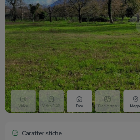
Video
Video 360°
Foto
Planimetria
Mapp
Caratteristiche