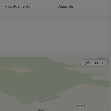
Riscaldamento:
Assente
Supermercati
Decò Maxistore
570 m
Spendibene
2,0 Km
Conad
2,3 Km
Negozi
Mini Market
2,2 Km
Panetteria del corso
2,3 Km
ESPANDI
Negozi
2,9 Km
Bar
Bar
1,6 Km
Bar Roma
2,1 Km
Caffetteria del centro
2,2 Km
Caffè Vanvitelli
2,2 Km
Meeting cafè
2,3 Km