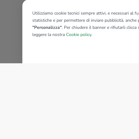
Utilizziamo cookie tecnici sempre attivi, e necessari al 
statistiche e per permettere di inviare pubblicità, anche p
"Personalizza"
. Per chiudere il banner e rifiutarli clicca
leggere la nostra
Cookie policy
.
AZIENDA
La storia del Gruppo
I nostri brand
Struttura del Gruppo
Il gruppo nel mondo
Lavora con noi
Bilancio di sostenibilità
Sede Nazionale
Responsabilità sociale
tecnorete.it
kiron.it