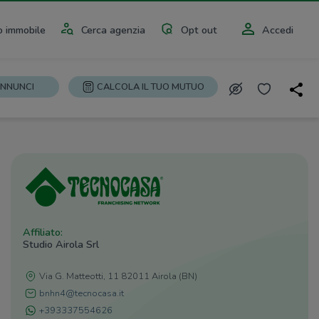
 immobile
Cerca agenzia
Opt out
Accedi
ANNUNCI
CALCOLA IL TUO MUTUO
Affiliato:
Studio Airola Srl
Via G. Matteotti, 11 82011 Airola (BN)
bnhn4@tecnocasa.it
+393337554626