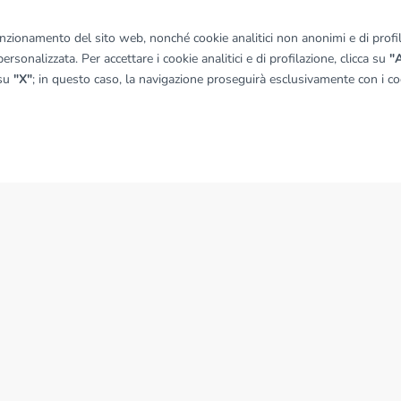
funzionamento del sito web, nonché cookie analitici non anonimi e di profila
ersonalizzata. Per accettare i cookie analitici e di profilazione, clicca su
"A
 su
"X"
; in questo caso, la navigazione proseguirà esclusivamente con i coo
NEWS
News dal Gruppo Tecnocasa