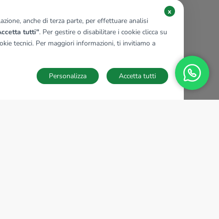
x
zione, anche di terza parte, per effettuare analisi
ccetta tutti"
. Per gestire o disabilitare i cookie clicca su
kie tecnici. Per maggiori informazioni, ti invitiamo a
Personalizza
Accetta tutti
TECNOCASA NEL MONDO
,
,
,
,
,
,
,
Italia
Spagna
Ungheria
Messico
Polonia
Francia
Germania
,
,
Tunisia
Thailandia
Repubblica di San Marino
Impostazioni Cookies