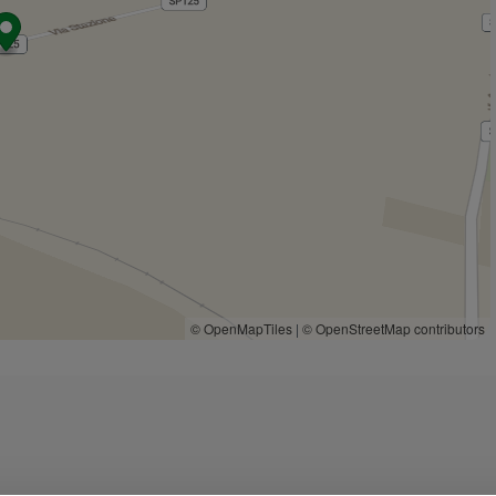
Ristoranti
Ristorante pizzeria "La griglia"
510 m
Peccati di gola
1,3 Km
Ristoranti
1,6 Km
Pizza E Contorni
2,1 Km
Antovin
2,2 Km
© OpenMapTiles
|
© OpenStreetMap contributors