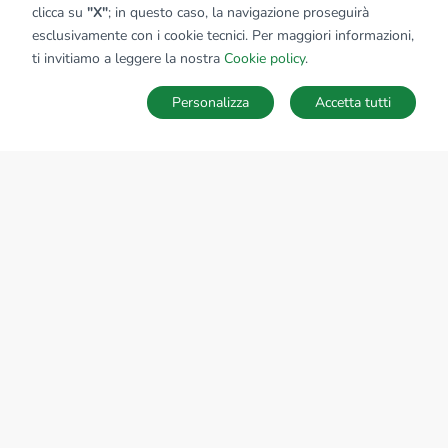
clicca su
"X"
; in questo caso, la navigazione proseguirà
esclusivamente con i cookie tecnici. Per maggiori informazioni,
Affiliato:
Studio Polignano Sas
ti invitiamo a leggere la nostra
Cookie policy
.
Via P. Sarnelli, 18 70044 Polignano A Mare (BA)
Personalizza
Accetta tutti
CONTATTACI
Sede Nazionale
tecnorete.it
kiron.it
AZIENDA
La storia del Gruppo
I nostri brand
Struttura del Gruppo
Il gruppo nel mondo