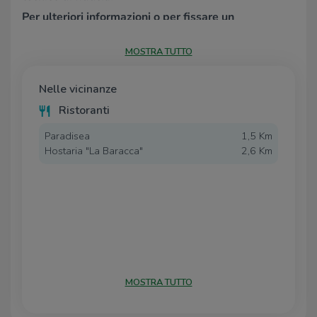
Per ulteriori informazioni o per fissare un
appuntamento, restiamo a vostra disposizione ai
seguenti recapiti: Ufficio 080 4242544 o Mobile
MOSTRA TUTTO
331 6764213 (disponibile anche su WhatsApp).
Nelle vicinanze
Ristoranti
Paradisea
1,5 Km
Hostaria "La Baracca"
2,6 Km
MOSTRA TUTTO