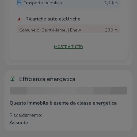
Trasporto pubblico
2,1 Km
Ricariche auto elettriche
Comune di Saint-Marcel | EnelX
230 m
Campo Sportivo Saint-Marcel | EnelX
510 m
Santuario di Plout | EnelX
1,6 Km
MOSTRA TUTTO
Duferco Comune di NUS
1,9 Km
Parcheggio Nus Centro | EnelX
2,0 Km
Farmacia
Efficienza energetica
Farmacia
2,1 Km
Supermercati
Questo immobile è esente da classe energetica
Supermercati
2,9 Km
Riscaldamento:
Assente
Negozi