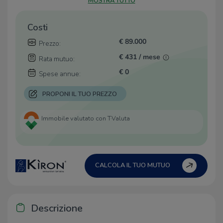
MOSTRA TUTTO
Costi
€ 89.000
Prezzo:
€ 431 / mese
Rata mutuo:
€ 0
Spese annue:
PROPONI IL TUO PREZZO
Immobile valutato con T·Valuta
CALCOLA IL TUO MUTUO
Descrizione