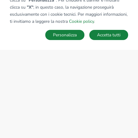
clicca su
"Personalizza"
. Per chiudere il banner e rifiutarli
clicca su
"X"
; in questo caso, la navigazione proseguirà
esclusivamente con i cookie tecnici. Per maggiori informazioni,
Affiliato:
Studio Castellamonte Uno Sas
ti invitiamo a leggere la nostra
Cookie policy
.
Via Tenente Sergio Morello, 11 10081 Castellamonte (TO)
Personalizza
Accetta tutti
CONTATTACI
Sede Nazionale
tecnorete.it
kiron.it
AZIENDA
La storia del Gruppo
I nostri brand
Struttura del Gruppo
Il gruppo nel mondo