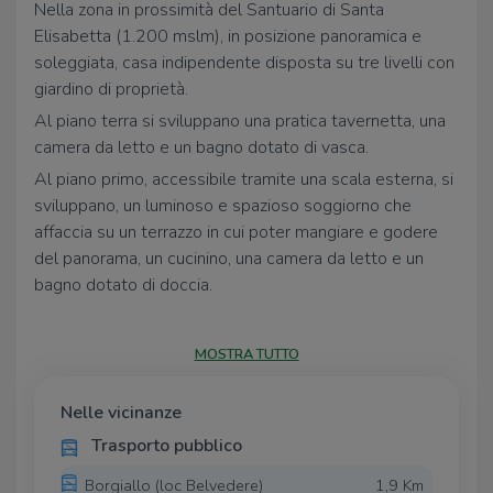
Nella zona in prossimità del Santuario di Santa
Elisabetta (1.200 mslm), in posizione panoramica e
soleggiata, casa indipendente disposta su tre livelli con
giardino di proprietà.
Al piano terra si sviluppano una pratica tavernetta, una
camera da letto e un bagno dotato di vasca.
Al piano primo, accessibile tramite una scala esterna, si
sviluppano, un luminoso e spazioso soggiorno che
affaccia su un terrazzo in cui poter mangiare e godere
del panorama, un cucinino, una camera da letto e un
bagno dotato di doccia.
Al secondo piano, collegato con una scala interna, si
trovano due camere da letto di cui una dotata di
MOSTRA TUTTO
balcone da cui si può godere di una vista su tutta la
vallata.
Nelle vicinanze
Il riscaldamento è autonomo a stufa.
Trasporto pubblico
L'immobile è venduto completamente arredato.
Borgiallo (loc Belvedere)
1,9 Km
Il giardino privato che circonda l'immobile è di circa mille