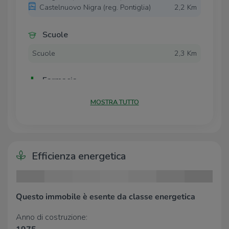
Castelnuovo Nigra (reg. Pontiglia)
2,2 Km
metri quadrati.
Questo immobile è adatto a chi è alla ricerca di una
Scuole
soluzione unica nel suo genere, a pochi passi dai
principali sentieri naturalistici presenti ed immerso nella
Scuole
2,3 Km
natura e nel verde.
Farmacia
Farmacia
2,6 Km
MOSTRA TUTTO
Negozi
Agriforneria
2,6 Km
Efficienza energetica
Bar
La piola
2,6 Km
Questo immobile è esente da classe energetica
Anno di costruzione:
Ristoranti