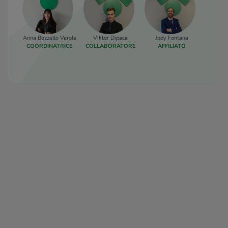
Anna Bozzello Verole
Viktor Dipace
Jody Fontana
Luca
COORDINATRICE
COLLABORATORE
AFFILIATO
COLLA