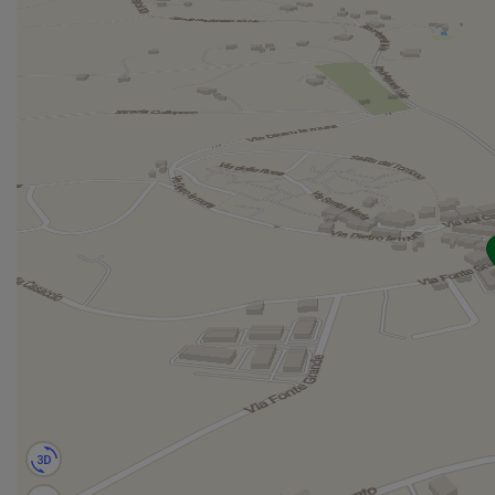
Non perdere l'opportunità di acquistare la tua nuova
casa, chiamaci per fissare un appuntamento.
Per restare sempre aggiornati seguici anche su:
#Faceboook: Gruppo Tecnocasa Sambuceto
#Instagram: Agenzia tecnocasa_sambuceto_
#Youtube: Tecnocasa Sambuceto