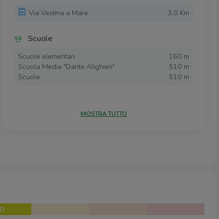
Via Vestina a Mare
3,0 Km
Scuole
Scuole elementari
160 m
Scuola Media "Dante Alighieri"
510 m
Scuole
510 m
Farmacia
MOSTRA TUTTO
Farmacia Parlangeli
690 m
Supermercati
Tradizione carni Collevecchio
100 m
D