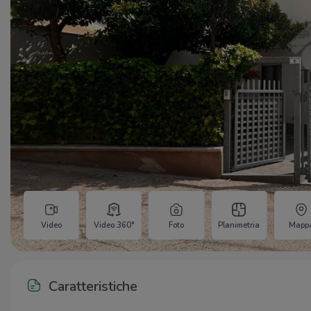
Video
Video 360°
Foto
Planimetria
Mapp
Caratteristiche