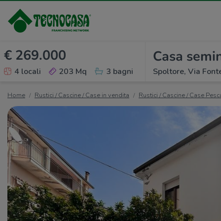
€ 269.000
Casa semin
4 locali
203 Mq
3 bagni
Spoltore, Via Fon
Home
Rustici / Cascine / Case in vendita
Rustici / Cascine / Case Pesc