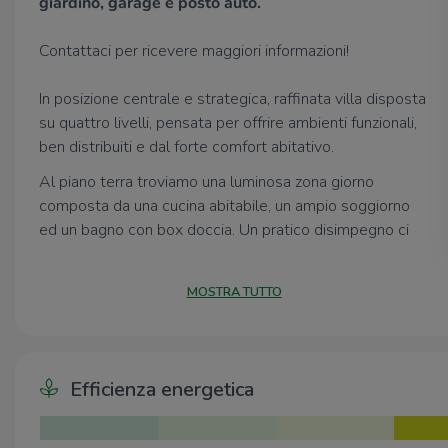
giardino, garage e posto auto.
Contattaci per ricevere maggiori informazioni!
In posizione centrale e strategica, raffinata villa disposta
su quattro livelli, pensata per offrire ambienti funzionali,
ben distribuiti e dal forte comfort abitativo.
Al piano terra troviamo una luminosa zona giorno
composta da una cucina abitabile, un ampio soggiorno
ed un bagno con box doccia. Un pratico disimpegno ci
conduce al seminterrato, dove troviamo una spaziosa
taverna con camino e bagno. La zona notte, sviluppata al
MOSTRA TUTTO
secondo piano è progettata per garantire privacy e
tranquillità, dove troviamo una camera singola, una
camera doppia con uscita sul terrazzo e una comoda
camera matrimoniale, tutte caratterizzate da una
Efficienza energetica
piacevole luminosità. Conclude la composizione un
bagno finestrato con vasca. Una scala a chiocciola ci
conduce infine al piano mansardato utilizzato come