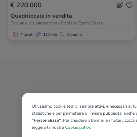
€ 220.000
Quadrilocale in vendita
Ercolano, Via panoramica - Ercolano Centro Bassa
4 locali
112 Mq
1 bagno
Utilizziamo cookie tecnici sempre attivi, e necessari al 
statistiche e per permettere di inviare pubblicità, anche p
"Personalizza"
. Per chiudere il banner e rifiutarli clicca
leggere la nostra
Cookie policy
.