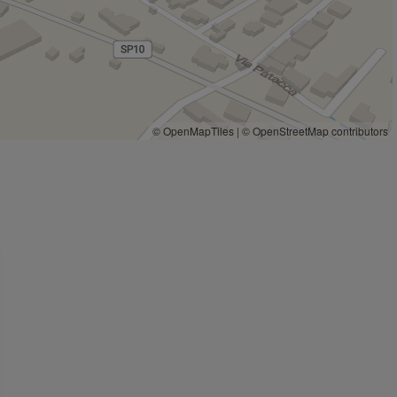
© OpenMapTiles
|
© OpenStreetMap contributors