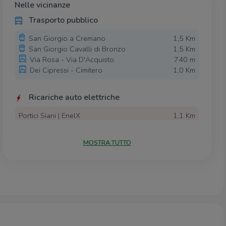
Nelle vicinanze
Trasporto pubblico
San Giorgio a Cremano
1,5 Km
San Giorgio Cavalli di Bronzo
1,5 Km
Via Rosa - Via D'Acquisto
740 m
Dei Cipressi - Cimitero
1,0 Km
Ricariche auto elettriche
Portici Siani | EnelX
1,1 Km
Cercola Europa | EnelX
1,5 Km
Stazione Portici Bellavista | EnelX
1,9 Km
MOSTRA TUTTO
Portici De Lauzieres | EnelX
2,0 Km
Cercola Gandhi | EnelX
2,6 Km
Scuole
Scuola Media Statale Guido Dorso
740 m
ITIS Enrico Medi
760 m
Scuola Media Statale Guglielmo Marconi
780 m