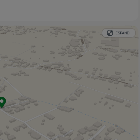
Supermercato SISA - Gruppo di Polo
1,6 Km
MD Discount
2,1 Km
Negozi
ESPANDI
OVS
1,3 Km
One More Abbigliamento
1,4 Km
Caseificio Ambrosio
2,1 Km
Bar
Otto&Angel cafè
2,7 Km
Ristoranti
Funzionino
960 m
Pizzeria Funiculi
1,8 Km
Villa La Colombaia
2,0 Km
La Tradizione
2,1 Km
Casa Marigliano
2,3 Km