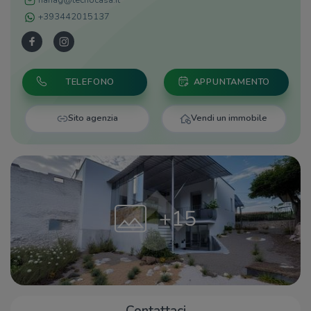
nahag@tecnocasa.it
+393442015137
TELEFONO
APPUNTAMENTO
Sito agenzia
Vendi un immobile
+15
Contattaci