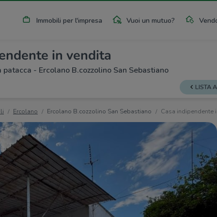
Immobili per l'impresa
Vuoi un mutuo?
Vendo
endente in vendita
a patacca - Ercolano B.cozzolino San Sebastiano
LISTA 
li
Ercolano
Ercolano B.cozzolino San Sebastiano
Casa indipendente i