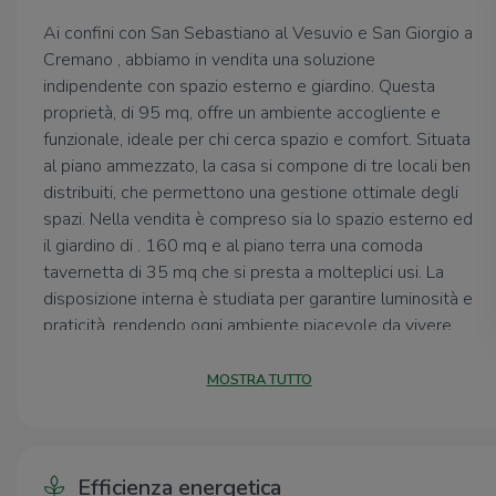
Ai confini con San Sebastiano al Vesuvio e San Giorgio a
Cremano , abbiamo in vendita una soluzione
indipendente con spazio esterno e giardino. Questa
proprietà, di 95 mq, offre un ambiente accogliente e
funzionale, ideale per chi cerca spazio e comfort. Situata
al piano ammezzato, la casa si compone di tre locali ben
distribuiti, che permettono una gestione ottimale degli
spazi. Nella vendita è compreso sia lo spazio esterno ed
il giardino di . 160 mq e al piano terra una comoda
tavernetta di 35 mq che si presta a molteplici usi. La
disposizione interna è studiata per garantire luminosità e
praticità, rendendo ogni ambiente piacevole da vivere.
La posizione strategica consente di godere della
tranquillità della zona, pur essendo a breve distanza dai
MOSTRA TUTTO
principali servizi e collegamenti. Una soluzione abitativa
che coniuga tradizione e modernità, perfetta per chi
desidera vivere in un contesto sereno e ben servito.
Efficienza energetica