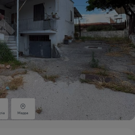
ria
Mappa