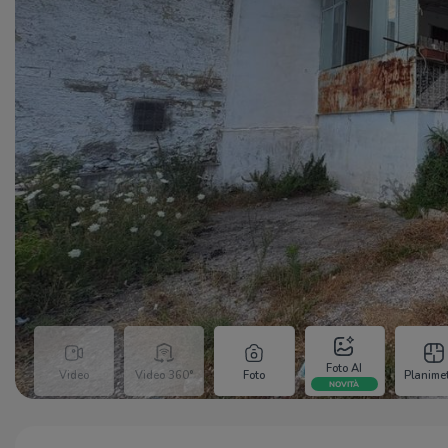
Foto AI
Video
Video 360°
Foto
Planimet
NOVITÀ