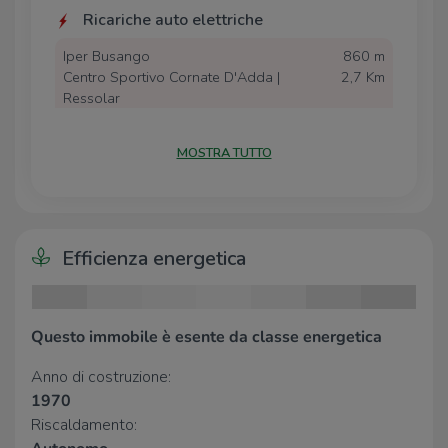
Ricariche auto elettriche
Iper Busango
860 m
Centro Sportivo Cornate D'Adda |
2,7 Km
Ressolar
Scuole
MOSTRA TUTTO
Collegio Sant'Antonio
320 m
Scuola Primaria Niccolò Tommaseo
390 m
Scuola Secondaria di Primo Grado
560 m
Carlo Alberto Dalla Chiesa e
Efficienza energetica
Domenico Russo
Scuola Primaria di Colnago
1,9 Km
Scuola Secondaria di Primo Grado di
2,0 Km
Mezzago
Questo immobile è esente da classe energetica
Anno di costruzione:
Farmacia
1970
Parashop
720 m
Riscaldamento:
Iper Farma
860 m