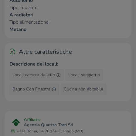
Autonomo
Farmacia Pennetta
2,1 Km
Tipo impianto:
A radiatori
Supermercati
Tipo alimentazione:
Metano
Iper
840 m
Eurospin
1,7 Km
Altre caratteristiche
Negozi
Descrizione dei locali:
H&M
710 m
Pimkie
730 m
Locali camera da letto
Locali soggiorno
Piazza Italia
750 m
Stefanel
750 m
Bagno Con Finestra
Cucina non abitabile
Emisfero Sud
760 m
Bar
Bar
630 m
Affiliato:
Agenzia Quattro Torri Srl
Caffè Ambrosiano
760 m
P.zza Roma, 14 20874 Busnago (MB)
Music Club Globo
870 m