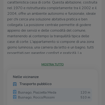
caratteristica casa di corte. Questa abitazione, costruita
nel 1970 e ristrutturata completamente tra il 2002 e il
2004, offre un ambiente autonomo e funzionale, ideale
per chi cerca una soluzione abitativa pratica e ben
collegata. La posizione centrale permette di godere
appieno dei servizi e delle comodità del comune,
mantenendo al contempo la tranquillità tipica delle
case di corte. L'appartamento si compone di una zona
giorno luminosa, una camera da letto e un bagno, tutti
progettati per garantire comfort e praticità. La
ristrutturazione ha valorizzato gli spazi, rendendoli
moderni e accoglienti, senza perdere il fascino originale
MOSTRA TUTTO
della struttura. Un'opportunità interessante per chi
desidera vivere in un contesto storico con tutte le
Nelle vicinanze
comodità moderne.
Trasporto pubblico
Busnago, Piazzetta Meda
120 m
Busnago, Rocco/Rossini
510 m