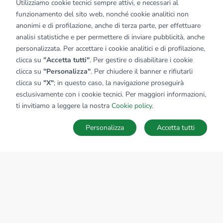
Utilizziamo cookie tecnici sempre attivi, e necessari al
funzionamento del sito web, nonché cookie analitici non
anonimi e di profilazione, anche di terza parte, per effettuare
analisi statistiche e per permettere di inviare pubblicità, anche
personalizzata. Per accettare i cookie analitici e di profilazione,
clicca su
"Accetta tutti"
. Per gestire o disabilitare i cookie
clicca su
"Personalizza"
. Per chiudere il banner e rifiutarli
clicca su
"X"
; in questo caso, la navigazione proseguirà
esclusivamente con i cookie tecnici. Per maggiori informazioni,
Affiliato:
Agenzia Quattro Torri Srl
ti invitiamo a leggere la nostra
Cookie policy
.
P.zza Roma, 14 20874 Busnago (MB)
Personalizza
Accetta tutti
CONTATTACI
Sede Nazionale
tecnorete.it
kiron.it