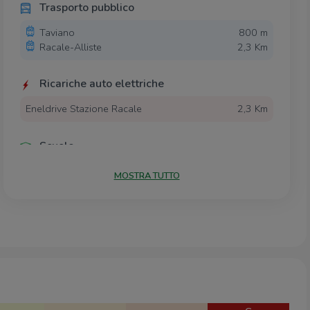
Trasporto pubblico
Taviano
800 m
Racale-Alliste
2,3 Km
Ricariche auto elettriche
Eneldrive Stazione Racale
2,3 Km
Scuole
Scuole
3,0 Km
MOSTRA TUTTO
Supermercati
Supermac
1,6 Km
Negozi
Abiti Dal Lavoro
2,8 Km
Stefanì
2,8 Km