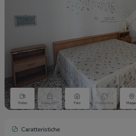
Video
Video 360°
Foto
Planimetria
Mapp
Caratteristiche