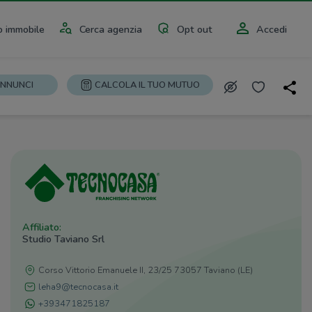
 immobile
Cerca agenzia
Opt out
Accedi
ANNUNCI
CALCOLA IL TUO MUTUO
Affiliato:
Studio Taviano Srl
Corso Vittorio Emanuele II, 23/25 73057 Taviano (LE)
leha9@tecnocasa.it
+393471825187