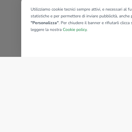
Utilizziamo cookie tecnici sempre attivi, e necessari al 
statistiche e per permettere di inviare pubblicità, anche p
"Personalizza"
. Per chiudere il banner e rifiutarli clicca
leggere la nostra
Cookie policy
.
AZIENDA
La storia del Gruppo
I nostri brand
Struttura del Gruppo
Il gruppo nel mondo
Lavora con noi
Bilancio di sostenibilità
Sede Nazionale
Responsabilità sociale
tecnorete.it
kiron.it