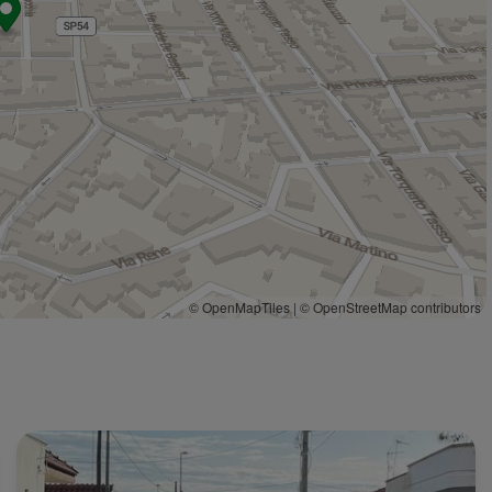
© OpenMapTiles
|
© OpenStreetMap contributors