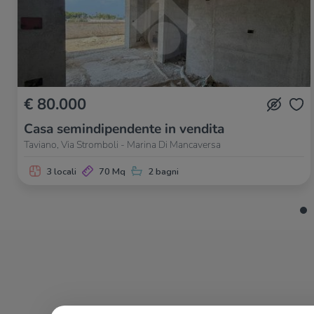
€ 80.000
Casa semindipendente in vendita
Taviano, Via Stromboli - Marina Di Mancaversa
3 locali
70 Mq
2 bagni