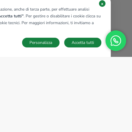
x
zione, anche di terza parte, per effettuare analisi
ccetta tutti"
. Per gestire o disabilitare i cookie clicca su
kie tecnici. Per maggiori informazioni, ti invitiamo a
Personalizza
Accetta tutti
TECNOCASA NEL MONDO
,
,
,
,
,
,
,
Italia
Spagna
Ungheria
Messico
Polonia
Francia
Germania
,
,
Tunisia
Thailandia
Repubblica di San Marino
Impostazioni Cookies