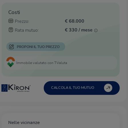
Costi
€ 68.000
Prezzo:
€ 330 / mese
Rata mutuo:
PROPONI IL TUO PREZZO
Immobile valutato con T·Valuta
CALCOLA IL TUO MUTUO
Nelle vicinanze