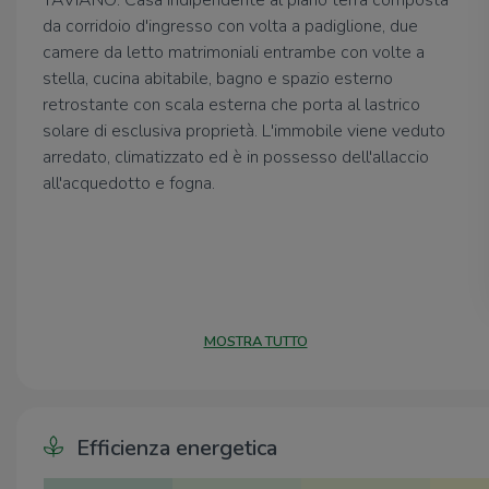
TAVIANO: Casa indipendente al piano terra composta
da corridoio d'ingresso con volta a padiglione, due
camere da letto matrimoniali entrambe con volte a
stella, cucina abitabile, bagno e spazio esterno
retrostante con scala esterna che porta al lastrico
solare di esclusiva proprietà. L'immobile viene veduto
arredato, climatizzato ed è in possesso dell'allaccio
all'acquedotto e fogna.
MOSTRA TUTTO
Efficienza energetica