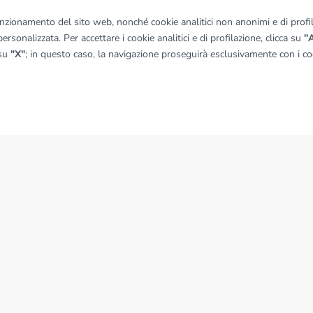
funzionamento del sito web, nonché cookie analitici non anonimi e di profila
ersonalizzata. Per accettare i cookie analitici e di profilazione, clicca su
"A
 su
"X"
; in questo caso, la navigazione proseguirà esclusivamente con i coo
NEWS
News dal Gruppo Tecnocasa