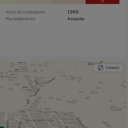
G
Consiglia
2,9 Km
Panificio Francioso
3,0 Km
Anno di costruzione:
1965
Riscaldamento:
Assente
Ristoranti
A Casa tu Martinu
260 m
Principe di Napoli
2,8 Km
L‘Acchiatura
2,9 Km
ESPANDI