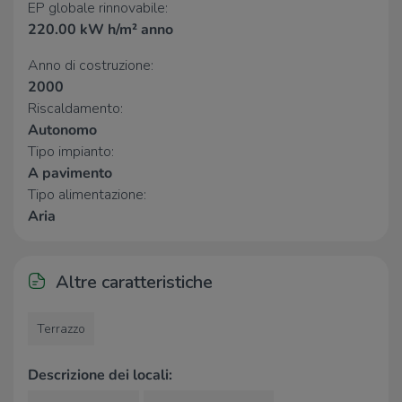
EP globale rinnovabile:
Co.Me.Te. Cooperativa Medici del
880 m
220.00 kW h/m² anno
Territorio - Societa' Cooperativa a R. L.
Avis comunale di Casalmaggiore -
1,0 Km
Anno di costruzione:
Associazione volontari italiani sangue
2000
Riscaldamento:
Supermercati
Autonomo
Dico Market
630 m
Tipo impianto:
Famila
680 m
A pavimento
Lidl
690 m
Tipo alimentazione:
CONAD
730 m
Aria
ll2
1,3 Km
Negozi
Altre caratteristiche
NKD
1,3 Km
Terrazzo
Bar
Descrizione dei locali:
Tweety`s Bar (Terzi Giorgio)
420 m