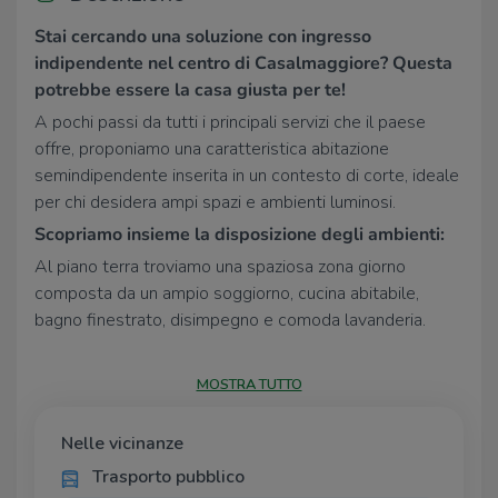
Stai cercando una soluzione con ingresso
indipendente nel centro di Casalmaggiore? Questa
potrebbe essere la casa giusta per te!
A pochi passi da tutti i principali servizi che il paese
offre, proponiamo una caratteristica abitazione
semindipendente inserita in un contesto di corte, ideale
per chi desidera ampi spazi e ambienti luminosi.
Scopriamo insieme la disposizione degli ambienti:
Al piano terra troviamo una spaziosa zona giorno
composta da un ampio soggiorno, cucina abitabile,
bagno finestrato, disimpegno e comoda lavanderia.
Salendo al primo piano si sviluppa la zona notte,
composta da
tre camere da letto
, un secondo
bagno
MOSTRA TUTTO
finestrato
e, a completare la proprietà, una splendida
terrazza di generose dimensioni
, perfetta per
Nelle vicinanze
momenti di relax all'aperto.
Trasporto pubblico
L'immobile si distingue per gli ambienti luminosi grazie