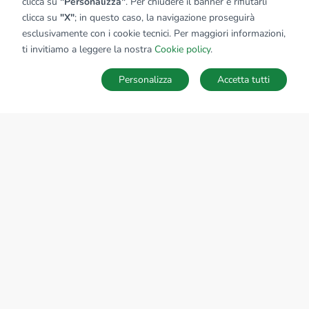
clicca su
"Personalizza"
. Per chiudere il banner e rifiutarli
clicca su
"X"
; in questo caso, la navigazione proseguirà
esclusivamente con i cookie tecnici. Per maggiori informazioni,
Affiliato:
Marida Home Srl
ti invitiamo a leggere la nostra
Cookie policy
.
Via Cavour, 58 26041 Casalmaggiore (CR)
Personalizza
Accetta tutti
CONTATTACI
Sede Nazionale
tecnorete.it
kiron.it
AZIENDA
La storia del Gruppo
I nostri brand
Struttura del Gruppo
Il gruppo nel mondo