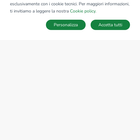
esclusivamente con i cookie tecnici. Per maggiori informazioni,
Affiliato:
Studio Nikan Srl
ti invitiamo a leggere la nostra
Cookie policy
.
Via Martiri Liberta', 48 13854 Quaregna Cerreto (BI)
Personalizza
Accetta tutti
CONTATTACI
Sede Nazionale
tecnorete.it
kiron.it
AZIENDA
La storia del Gruppo
I nostri brand
Struttura del Gruppo
Il gruppo nel mondo
Lavora con noi
Bilancio di sostenibilità