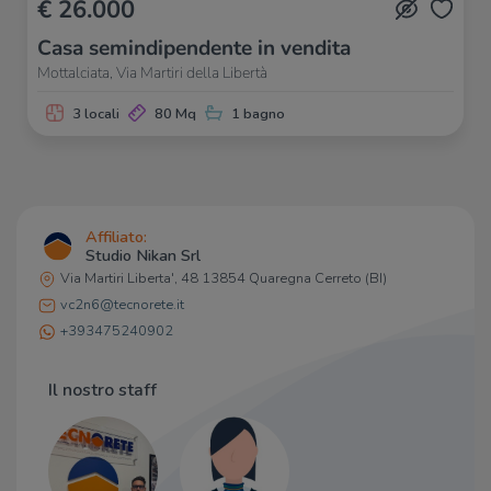
€ 26.000
Casa semindipendente in vendita
Mottalciata, Via Martiri della Libertà
3 locali
80 Mq
1 bagno
Affiliato:
Studio Nikan Srl
Via Martiri Liberta', 48 13854 Quaregna Cerreto (BI)
vc2n6@tecnorete.it
+393475240902
Il nostro staff