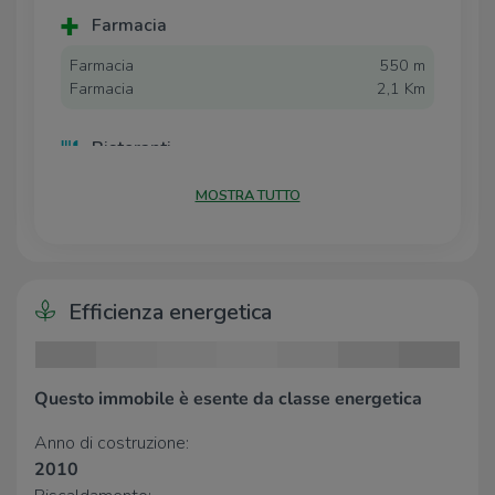
Farmacia
Farmacia
550 m
Farmacia
2,1 Km
Ristoranti
Ristorante Mompolino
1,4 Km
MOSTRA TUTTO
Locanda La Baraggia
2,5 Km
Ristorante Ferrero
2,7 Km
Efficienza energetica
Questo immobile è esente da classe energetica
Anno di costruzione:
2010