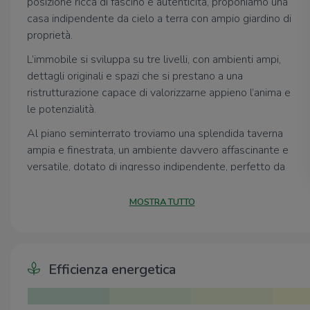
posizione ricca di fascino e autenticità, proponiamo una
casa indipendente da cielo a terra con ampio giardino di
proprietà.
L’immobile si sviluppa su tre livelli, con ambienti ampi,
dettagli originali e spazi che si prestano a una
ristrutturazione capace di valorizzarne appieno l’anima e
le potenzialità.
Al piano seminterrato troviamo una splendida taverna
ampia e finestrata, un ambiente davvero affascinante e
versatile, dotato di ingresso indipendente, perfetto da
destinare a zona conviviale, spazio relax, locale hobby o
area ospiti, mantenendo una totale autonomia dal resto
MOSTRA TUTTO
della proprietà.
Al piano terra si sviluppa un alloggio trilocale composto
da soggiorno, cucina, camera matrimoniale e bagno
Efficienza energetica
finestrato, già dotato di serramenti con doppio vetro,
che garantiscono un miglior comfort abitativo. L’unità
dispone inoltre di riscaldamento autonomo, con attacco