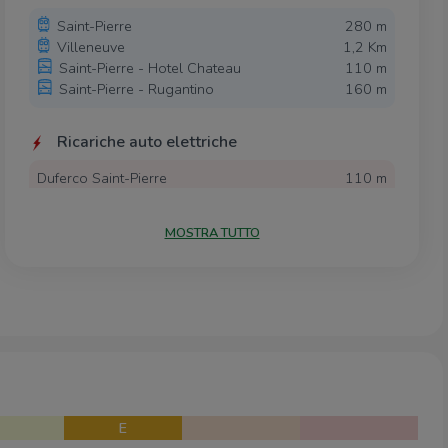
Saint-Pierre
280 m
Villeneuve
1,2 Km
Saint-Pierre - Hotel Chateau
110 m
Saint-Pierre - Rugantino
160 m
Ricariche auto elettriche
Duferco Saint-Pierre
110 m
BECHARGE Aymavilles Centro
1,2 Km
Duferco Saint Maurice
2,6 Km
MOSTRA TUTTO
Duferco Champagne
2,6 Km
Scuole
Scuola primaria
650 m
Scuole
2,0 Km
Istituzione Scolastica Maria Ida Viglino
2,8 Km
Farmacia
E