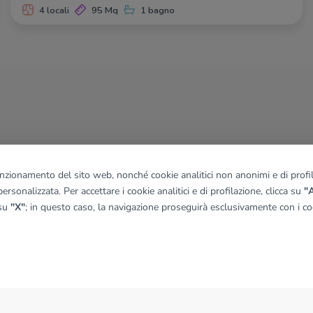
4 locali
95 Mq
1 bagno
funzionamento del sito web, nonché cookie analitici non anonimi e di profila
ersonalizzata. Per accettare i cookie analitici e di profilazione, clicca su
"A
 su
"X"
; in questo caso, la navigazione proseguirà esclusivamente con i coo