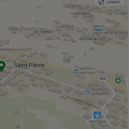
Sarriod
350 m
ESPANDI
Ristoranti
Rugantino
140 m
La Locanda dei Sognatori
760 m
Jardin d'été
780 m
Laghetto
1,2 Km
Ristoranti
1,2 Km