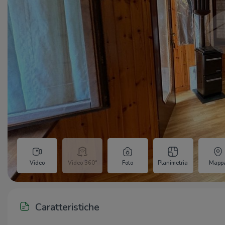
Video
Video 360°
Foto
Planimetria
Mapp
Caratteristiche