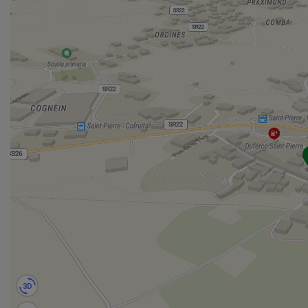
A completare la proprietà troviamo un giardino privato di
circa 200 mq, adiacente alla casa, completamente
recintato, pianeggiante e di piena proprietà: uno spazio
esterno raro da trovare nel centro storico, perfetto per
vivere momenti all’aperto, creare una zona pranzo estiva,
un’area relax o un piccolo angolo verde riservato. Il tutto
impreziosito da una piacevole vista sul castello di Saint-
Pierre, dettaglio che rende l’immobile ancora più unico e
suggestivo.