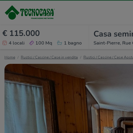
€ 115.000
Casa semi
4 locali
100 Mq
1 bagno
Saint-Pierre, Rue 
Home
Rustici / Cascine / Case in vendita
Rustici / Cascine / Case Aost