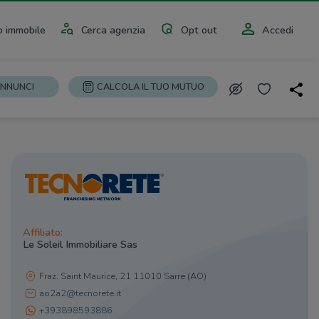
 immobile
Cerca agenzia
Opt out
Accedi
ANNUNCI
CALCOLA IL TUO MUTUO
Affiliato:
Le Soleil Immobiliare Sas
Fraz. Saint Maurice, 21 11010 Sarre (AO)
ao2a2@tecnorete.it
+393898593886