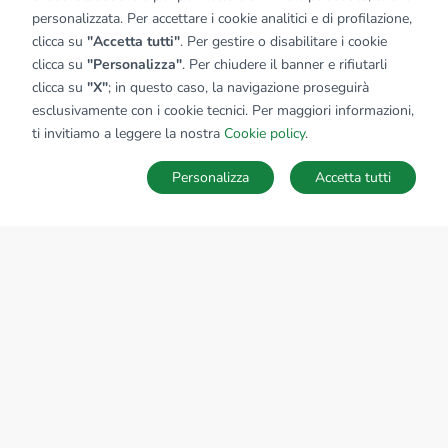
personalizzata. Per accettare i cookie analitici e di profilazione,
clicca su
"Accetta tutti"
. Per gestire o disabilitare i cookie
clicca su
"Personalizza"
. Per chiudere il banner e rifiutarli
clicca su
"X"
; in questo caso, la navigazione proseguirà
esclusivamente con i cookie tecnici. Per maggiori informazioni,
Affiliato:
Lake Garda Properties Srl
ti invitiamo a leggere la nostra
Cookie policy
.
Via Zambellino Bolzati, 5 25087 Salò (BS)
Personalizza
Accetta tutti
CONTATTACI
Sede Nazionale
tecnorete.it
kiron.it
AZIENDA