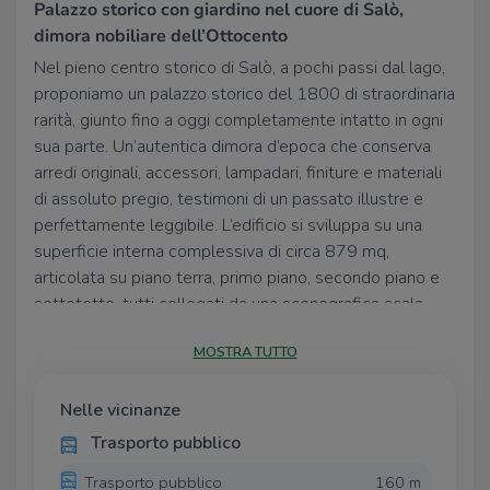
Palazzo storico con giardino nel cuore di Salò,
dimora nobiliare dell’Ottocento
Nel pieno centro storico di Salò, a pochi passi dal lago,
proponiamo un palazzo storico del 1800 di straordinaria
rarità, giunto fino a oggi completamente intatto in ogni
sua parte. Un’autentica dimora d’epoca che conserva
arredi originali, accessori, lampadari, finiture e materiali
di assoluto pregio, testimoni di un passato illustre e
perfettamente leggibile. L’edificio si sviluppa su una
superficie interna complessiva di circa 879 mq,
articolata su piano terra, primo piano, secondo piano e
sottotetto, tutti collegati da una scenografica scala
interna di grande impatto architettonico. Gli interni sono
MOSTRA TUTTO
impreziositi da affreschi originali, soffitti cassettonati,
parquet pregiati, pavimenti in marmo e dettagli
decorativi di altissimo livello, che restituiscono il fascino
Nelle vicinanze
autentico delle grandi residenze nobiliari
Trasporto pubblico
ottocentesche. Elemento di unicità assoluta,
Trasporto pubblico
160 m
difficilmente riscontrabile tra i palazzi storici del centro: