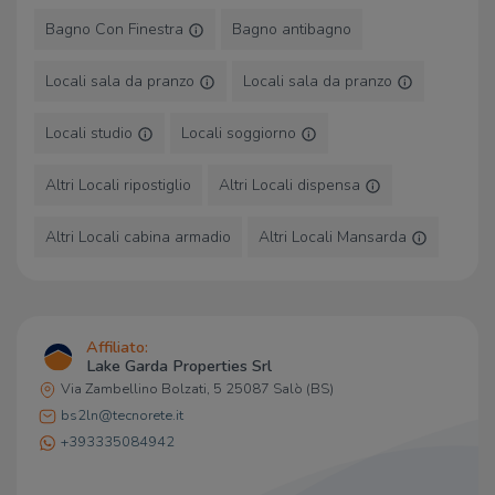
Implicit
2,3 Km
Bagno Con Finestra
Bagno antibagno
Panificio Rugenini
2,8 Km
Locali sala da pranzo
Locali sala da pranzo
Bar
Locali studio
Locali soggiorno
Da Mario
220 m
bloom - Drink & Food
350 m
Bar
1,1 Km
Altri Locali ripostiglio
Altri Locali dispensa
Feeling American Bar
1,5 Km
Plaza Disco
2,7 Km
Altri Locali cabina armadio
Altri Locali Mansarda
Ristoranti
Trattoria alle rose
100 m
Affiliato:
Veggydays
120 m
Lake Garda Properties Srl
Banco Salumi
170 m
Via Zambellino Bolzati, 5 25087 Salò (BS)
Circolo Nautico Salò
200 m
bs2ln@tecnorete.it
Ristoranti
240 m
+393335084942