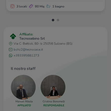
3 locali
80 Mq
1 bagno
Affiliato:
Tecnosebino Srl
Via C. Battisti, 80- b 25058 Sulzano (BS)
bshz2@tecnocasa.it
+393395881273
Il nostro staff
Manuel Ribola
Cristina Bonomelli
AFFILIATO
RESPONSABILE