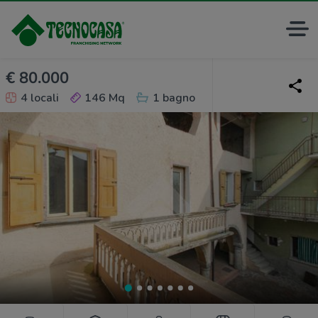
€ 80.000
4 locali
146 Mq
1 bagno