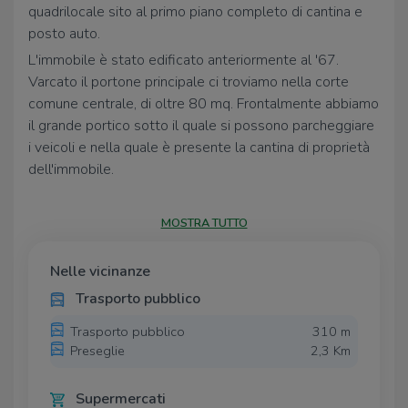
quadrilocale sito al primo piano completo di cantina e
posto auto.
L'immobile è stato edificato anteriormente al '67.
Varcato il portone principale ci troviamo nella corte
comune centrale, di oltre 80 mq. Frontalmente abbiamo
il grande portico sotto il quale si possono parcheggiare
i veicoli e nella quale è presente la cantina di proprietà
dell'immobile.
L'appartamento si trova al primo piano, ed è così
suddiviso: zona giorno con cucina separata dalla quale è
MOSTRA TUTTO
possibile accedere al balcone collegato con la soffitta,
due stanze adibite a camere da letto matrimoniali,
Nelle vicinanze
un'ulteriore stanza singola ed infine il bagno cieco, con
Trasporto pubblico
sanitari in ceramica e vasca da bagno. L'immobile è
stato ristrutturato negli anni 90 in particolare è stato
Trasporto pubblico
310 m
rivisto l'impianto di riscaldamento e il tetto.
Preseglie
2,3 Km
UBICAZIONE E CONTESTO
Supermercati