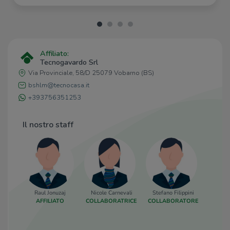
Affiliato:
Tecnogavardo Srl
Via Provinciale, 58/D 25079 Vobarno (BS)
bshlm@tecnocasa.it
+393756351253
Il nostro staff
Raul Jonuzaj
Nicole Carnevali
Stefano Filippini
Angel
AFFILIATO
COLLABORATRICE
COLLABORATORE
RESP