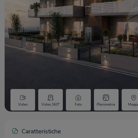
Video
Video 360°
Foto
Planimetria
Mapp
Caratteristiche