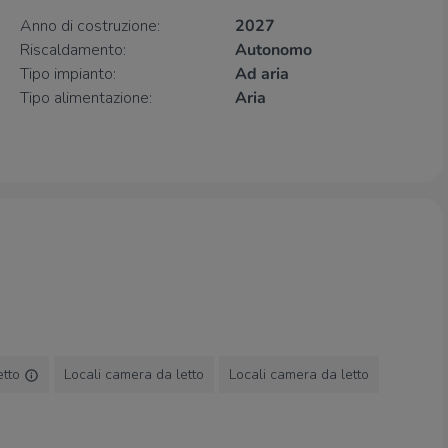
Ospedali
Anno di costruzione:
2027
Mellino Mellini - Richiedei
1,2 Km
Riscaldamento:
Autonomo
Tipo impianto:
Ad aria
Supermercati
Tipo alimentazione:
Aria
Italmark
270 m
Migross
870 m
Eurospin
1,1 Km
Penny Market
1,4 Km
Dimeglio
1,5 Km
Negozi
Negozi
220 m
Vezzoli
310 m
Nonsolopane
310 m
Panificio Muratori
1,5 Km
etto
Locali camera da letto
Locali camera da letto
Indian Market
1,5 Km
Bar