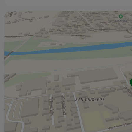
-Temperatura interna controllabile in ogni stagione
-Isolamento acustico per una totale tranquillità
-Predisposizione alla domotica per una gestione smart
della casa
Sostenibilità che fa la differenza.
Il complesso integra fonti rinnovabili, come i pannelli
solari, e adotta soluzioni costruttive eco-compatibili per
ridurre l’impatto ambientale e promuovere uno stile di
vita green.
Tecnologia e sicurezza integrate.
Ogni abitazione è dotata delle più moderne tecnologie
per garantire:
-Controllo domotico di luci, clima e sicurezza
-Sistemi antifurto e videocitofonia
-Massima efficienza e semplicità d’uso