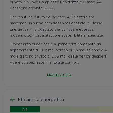
privato in Nuovo Complesso Residenziale Classe A4.
Consegna prevista: 2027.
Benvenuti nel futuro dell’abitare. A Palazzolo sta
nascendo un nuovo complesso residenziale in Classe
Energetica A, progettato per coniugare estetica
moderna, comfort abitativo e sostenibilità ambientale.
Proponiamo quadrilocale al piano terra composto da
appartamento di 102 mq, portico di 16 mq, balcone di 4
mq e giardino privato di 108 mq, ideale per chi desidera
vivere gli spazi esterni in totale comfort.
Design Contemporaneo e materiali di qualità.
MOSTRA TUTTO
Linee essenziali, volumi armonici e finiture pregiate: il
design architettonico è pensato per chi cerca uno stile
di vita moderno e raffinato. Ogni dettaglio è curato per
offrire ambienti funzionali e di grande impatto visivo.
Efficienza energetica
Efficienza Energetica ai massimi livelli.
A4
Gli edifici sono realizzati secondo i più alti standard di