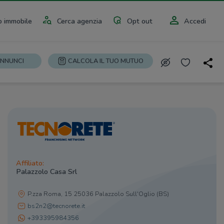
 immobile
Cerca agenzia
Opt out
Accedi
ANNUNCI
CALCOLA IL TUO MUTUO
Affiliato:
Palazzolo Casa Srl
P.zza Roma, 15 25036 Palazzolo Sull'Oglio (BS)
bs2n2@tecnorete.it
+393395984356