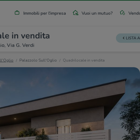
Immobili per l'impresa
Vuoi un mutuo?
Vendo
le in vendita
LISTA 
io, Via G. Verdi
ll'Oglio
Palazzolo Sull'Oglio
Quadrilocale in vendita