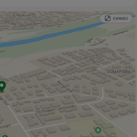
Oratorio San Giuseppe
110 m
Baretto
220 m
ESPANDI
Bar
290 m
Orient Express
480 m
Crazy River
970 m
Ristoranti
Voglia di Pizza
210 m
Trattoria "Tre Ponti"
430 m
Ristoranti
480 m
Osteria della Villetta
490 m
YUGEN Lounge Restaurant
1,4 Km