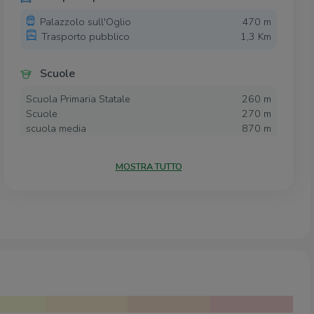
Palazzolo sull'Oglio
470 m
Trasporto pubblico
1,3 Km
Scuole
Scuola Primaria Statale
260 m
Scuole
270 m
scuola media
870 m
scuola elementare
930 m
Centro Scolastico Polivalente
1,2 Km
MOSTRA TUTTO
Farmacia
Il laboratorio della naturopatia
190 m
farmacia
680 m
Farmacia Valcamonica
750 m
Farmacia
1,4 Km
Farmacia Cottinelli
1,6 Km