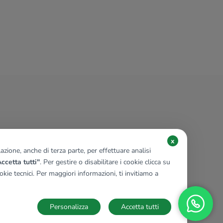
Quadrilocale in vendita
Palazzolo Sull'Oglio, Via G. Verdi
4 locali
118 Mq
1 bagno
x
zione, anche di terza parte, per effettuare analisi
ccetta tutti"
. Per gestire o disabilitare i cookie clicca su
kie tecnici. Per maggiori informazioni, ti invitiamo a
Personalizza
Accetta tutti