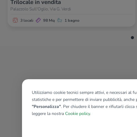
Trilocale in vendita
Palazzolo Sull'Oglio, Via G. Verdi
3 locali
98 Mq
1 bagno
Utilizziamo cookie tecnici sempre attivi, e necessari al 
statistiche e per permettere di inviare pubblicità, anche p
"Personalizza"
. Per chiudere il banner e rifiutarli clicca
leggere la nostra
Cookie policy
.