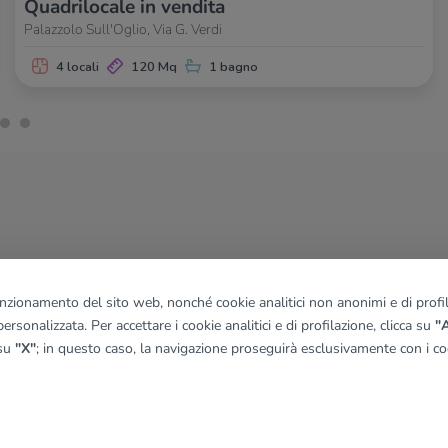
Quadrilocale in vendita
Palazzolo Sull'Oglio, Via G. Verdi
4 locali
120 Mq
1 bagno
funzionamento del sito web, nonché cookie analitici non anonimi e di profila
ersonalizzata. Per accettare i cookie analitici e di profilazione, clicca su
"A
 su
"X"
; in questo caso, la navigazione proseguirà esclusivamente con i coo