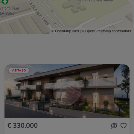
© OpenMapTiles
|
© OpenStreetMap contributors
VISITA 3D
€ 330.000