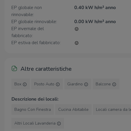
efficienza, grazie a:
EP globale non
0.40 kW h/m² anno
-Isolamento termico avanzato
rinnovabile:
EP globale rinnovabile:
0.00 kW h/m² anno
-Serramenti a triplo vetro
EP invernale del
-Sistemi di climatizzazione di ultima generazione
fabbricato:
EP estiva del fabbricato:
-Impianti tecnologicamente evoluti
-Impianto fotovoltaico dedicato con potenza
complessiva di 5,39 Kwp.
Altre caratteristiche
La certificazione Classe A garantisce consumi contenuti,
ambienti salubri e una sensibile riduzione dei costi
Box
Posto Auto
Giardino
Balcone
energetici.
Comfort Abitativo Tutto l’Anno.
Descrizione dei locali:
Gli spazi interni sono progettati per il massimo
Bagno Con Finestra
Cucina Abitabile
Locali camera da l
benessere:
-Ambienti luminosi e ben ventilati
Altri Locali Lavanderia