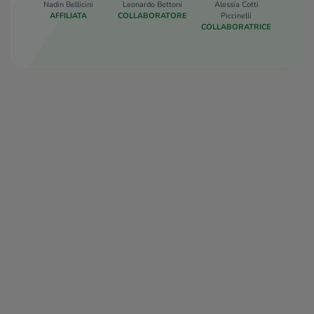
Nadin Bellicini
Leonardo Bettoni
Alessia Cotti
Rebe
AFFILIATA
COLLABORATORE
Piccinelli
RESP
COLLABORATRICE