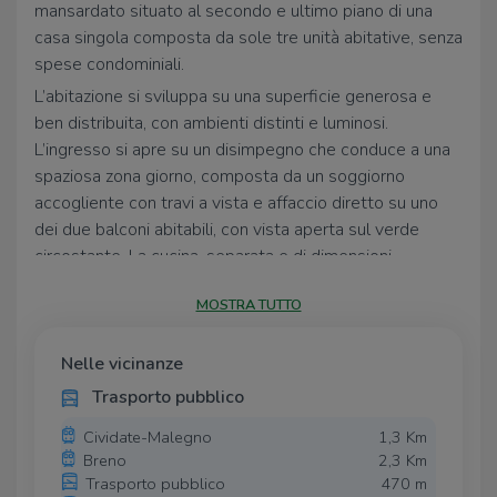
mansardato situato al secondo e ultimo piano di una
casa singola composta da sole tre unità abitative, senza
spese condominiali.
L’abitazione si sviluppa su una superficie generosa e
ben distribuita, con ambienti distinti e luminosi.
L’ingresso si apre su un disimpegno che conduce a una
spaziosa zona giorno, composta da un soggiorno
accogliente con travi a vista e affaccio diretto su uno
dei due balconi abitabili, con vista aperta sul verde
circostante. La cucina, separata e di dimensioni
importanti, garantisce funzionalità e comodità nella vita
MOSTRA TUTTO
quotidiana.
La zona notte comprende tre camere da letto e un
Nelle vicinanze
bagno finestrato. L’intera unità è caratterizzata da
soffitti in legno con travi a vista che donano calore agli
Trasporto pubblico
ambienti, mentre le grandi finestre assicurano un’ottima
Cividate-Malegno
1,3 Km
luminosità durante tutto il giorno.
Breno
2,3 Km
L’immobile dispone inoltre di una porzione esclusiva di
Trasporto pubblico
470 m