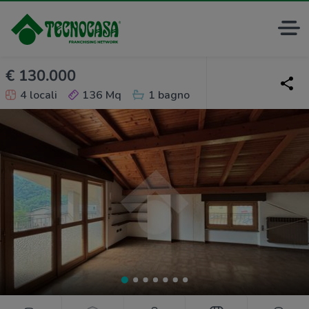
€ 130.000
4 locali
136 Mq
1 bagno