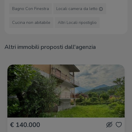
Ristoranti
Bagno Con Finestra
Locali camera da letto
Pizzeria Il Re Matto
440 m
Ristorante Pizzeria Al Ponte
840 m
Cucina non abitabile
Altri Locali ripostiglio
Domenighini Salumeria
1,9 Km
Trattoria Taverna
1,9 Km
Bistrot Gastronomia Domenighini
1,9 Km
Altri immobili proposti dall'agenzia
€ 140.000