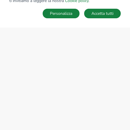
ti invitiamo a leggere la nostra
Cookie policy
.
Via Carlo Tassara, 18 25047 Darfo Boario Terme (BS)
Personalizza
Accetta tutti
CONTATTACI
Sede Nazionale
tecnorete.it
kiron.it
AZIENDA
La storia del Gruppo
I nostri brand
Struttura del Gruppo
Il gruppo nel mondo
Lavora con noi
Bilancio di sostenibilità
Responsabilità sociale