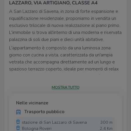
LAZZARO, VIA ARTIGIANO, CLASSE A4
A San Lazzaro di Savena, in zona di forte espansione e
riqualificazione residenziale, proponiamo in vendita un
esclusivo trilocale di nuova realizzazione al piano primo.
L'immobile si trova all'interno di una moderna e riservata
palazzina di soli due piani e dieci unità abitative.
L'appartamento è composto da una luminosa zona
giorno con cucina a vista, caratterizzata da un'ampia
vetrata che accompagna direttamente ad un lungo e
spazioso terrazzo coperto, ideale per momenti di relax
all'aperto. La zona notte comprende una confortevole
camere da letto matrimoniale e un bagno finestrato. La
MOSTRA TUTTO
seconda camera/studio trova accesso diretto dal
soggiorno.
Nelle vicinanze
Costruito secondo i più alti standard di efficienza
Trasporto pubblico
energetica, l'immobile è dotato di riscaldamento a
pavimento, aria condizionata e pannelli fotovoltaici per il
stazione di San Lazzaro di Savena
300 m
massimo risparmio nei consumi. Le ottime finiture di
Bologna Roveri
2,4 Km