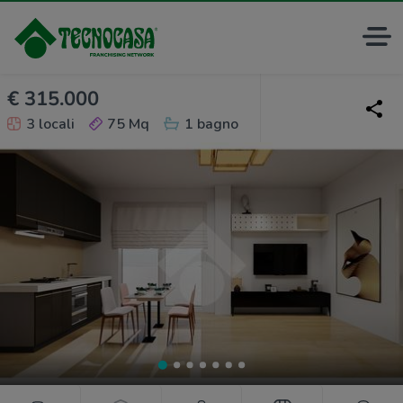
€ 315.000
3 locali
75 Mq
1 bagno