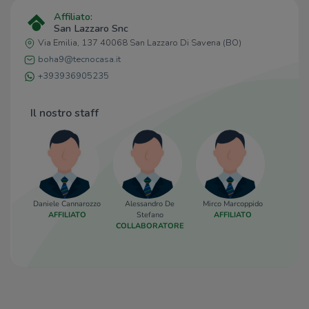
La Torteria
1,6 Km
Affiliato:
San Lazzaro Snc
Ristoranti
Via Emilia, 137 40068 San Lazzaro Di Savena (BO)
boha9@tecnocasa.it
Hollywood Diner
320 m
+393936905235
Le Loverie
580 m
ye San Lazzaro
810 m
Pizzeria La Capannina
1,0 Km
Il nostro staff
Pollo D'Oro Da Gino Di Luigi Nasto
1,1 Km
Daniele Cannarozzo
Alessandro De
Mirco Marcoppido
AFFILIATO
Stefano
AFFILIATO
COLLABORATORE