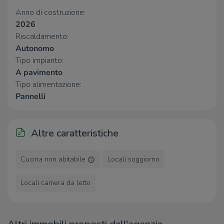
Istituto Comprensivo n. 12
2,5 Km
Anno di costruzione:
2026
Farmacia
Riscaldamento:
Autonomo
Farmacia della Cicogna
850 m
Tipo impianto:
Farmacia Due Madonne
1,4 Km
A pavimento
Jussi
1,4 Km
Fossolo 2
2,0 Km
Tipo alimentazione:
Lloyds
2,1 Km
Pannelli
Ospedali
Altre caratteristiche
AUSL BO Casa della Salute S.Lazzaro
1,0 Km
di Savena
Cucina non abitabile
Locali soggiorno
Ospedali
1,3 Km
Villa Silvia
1,3 Km
Villa Arcobaleno
1,6 Km
Locali camera da letto
Casa di riposo il Poggio
1,8 Km
Supermercati