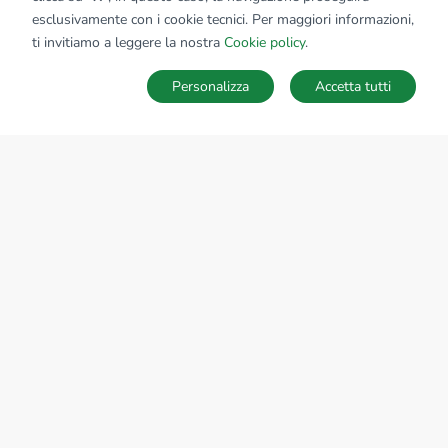
esclusivamente con i cookie tecnici. Per maggiori informazioni,
Affiliato:
Studio Nikan Srl
ti invitiamo a leggere la nostra
Cookie policy
.
Via Martiri Liberta', 48 13854 Quaregna Cerreto (BI)
Personalizza
Accetta tutti
CONTATTACI
Sede Nazionale
tecnorete.it
kiron.it
AZIENDA
La storia del Gruppo
I nostri brand
Struttura del Gruppo
Il gruppo nel mondo
Lavora con noi