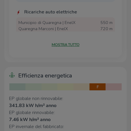
Ricariche auto elettriche
Municipio di Quaregna | EnelX
550 m
Quaregna Marconi | EnelX
720 m
Scuole
MOSTRA TUTTO
Scuola Primaria Avogadro
580 m
Scuola Media Leonardo Da Vinci
1,0 Km
Scuola dell'Infanzia Masseria
1,9 Km
Liceo di Cossato
2,4 Km
Efficienza energetica
F
Farmacia
EP globale non rinnovabile:
Farmacia Boglio Dott. Angelo
680 m
341.83 kW h/m² anno
Farmacia San Raffaele
1,1 Km
Farmacia Viana
1,2 Km
EP globale rinnovabile:
Farmacia Dottor Friolotto
1,6 Km
7.46 kW h/m² anno
Farmacia
2,5 Km
EP invernale del fabbricato: