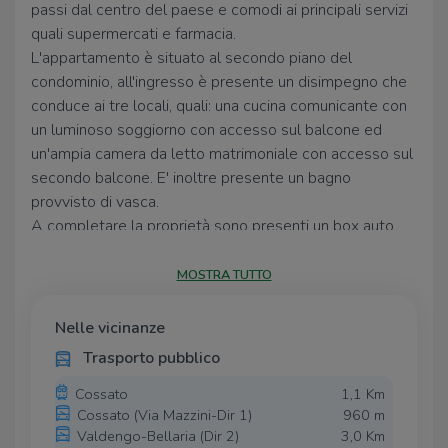
passi dal centro del paese e comodi ai principali servizi
quali supermercati e farmacia.
L'appartamento è situato al secondo piano del
condominio, all'ingresso è presente un disimpegno che
conduce ai tre locali, quali: una cucina comunicante con
un luminoso soggiorno con accesso sul balcone ed
un'ampia camera da letto matrimoniale con accesso sul
secondo balcone. E' inoltre presente un bagno
provvisto di vasca.
A completare la proprietà sono presenti un box auto
singolo ed una cantina.
L'immobile potrà essere acquistato come uso
MOSTRA TUTTO
investimento essendo attualmente locato per una cifre
mensile di trecentosettanta euro.
Nelle vicinanze
Trasporto pubblico
Cossato
1,1 Km
Cossato (Via Mazzini-Dir 1)
960 m
Valdengo-Bellaria (Dir 2)
3,0 Km