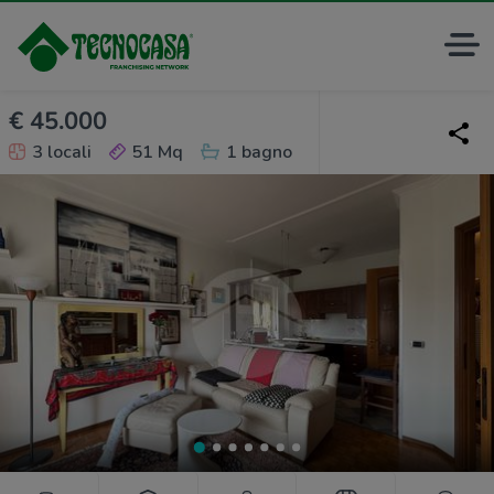
€ 45.000
3 locali
51 Mq
1 bagno