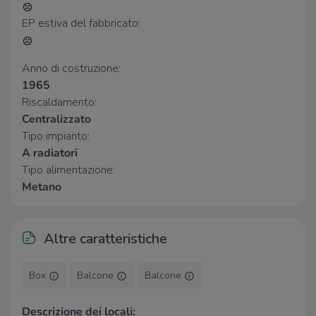
Supermercati
EP estiva del fabbricato:
Esselunga
700 m
Penny Market
770 m
Anno di costruzione:
Supermercati
1,1 Km
1965
LIDL
1,4 Km
Riscaldamento:
U2 ELDP
1,6 Km
Centralizzato
Tipo impianto:
Negozi
A radiatori
Negozi
1,1 Km
Tipo alimentazione:
Pastorello - Pozzati & C. S.A.S.
1,3 Km
Metano
Pane e... Golosità
1,6 Km
Crai Aglietti
1,6 Km
Altre caratteristiche
Bar
Gasoline Road Bar
1,0 Km
Box
Balcone
Balcone
La Cremeria
1,3 Km
Bar El Che
1,6 Km
Descrizione dei locali: