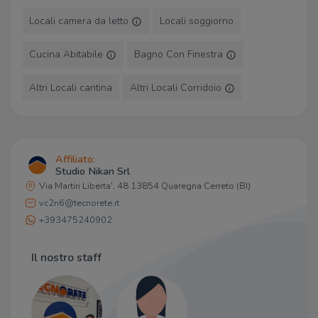
Bar Coclicò
1,7 Km
Blu Café
1,9 Km
Locali camera da letto
Locali soggiorno
Cucina Abitabile
Bagno Con Finestra
Ristoranti
Albergo Ristorante Tina
750 m
Altri Locali cantina
Altri Locali Corridoio
Ristorante Pizzeria Pub "New Mary
800 m
Laiv"
Oriental Restaurant
1,1 Km
La Bussola
1,1 Km
LocoMotion
1,2 Km
Affiliato:
Studio Nikan Srl
Via Martiri Liberta', 48 13854 Quaregna Cerreto (BI)
vc2n6@tecnorete.it
+393475240902
Il nostro staff