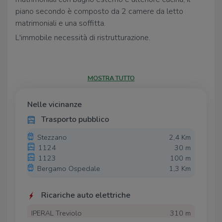
piano secondo è composto da 2 camere da letto
matrimoniali e una soffitta.
L'immobile necessità di ristrutturazione.
Riscaldamento assente.
Affiliato:
TECNOBERGAMO .
MOSTRA TUTTO
Via Cadorna, 53
24048 Treviolo (BG)
Nelle vicinanze
- Tel. e WhatsApp:
035.039.19.23
Trasporto pubblico
Fax: 035.039.19.23
Stezzano
2,4 Km
E-mail:
1124
30 m
1123
100 m
Ogni agenzia ha un proprio titolare ed è autonoma. Il
Bergamo Ospedale
1,3 Km
presente non costituisce elemento contrattuale.
Ricariche auto elettriche
IPERAL Treviolo
310 m