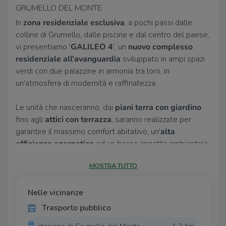
GRUMELLO DEL MONTE
In
zona residenziale esclusiva
, a pochi passi dalle
colline di Grumello, dalle piscine e dal centro del paese,
vi presentiamo '
GALILEO 4
', un
nuovo complesso
residenziale all'avanguardia
sviluppato in ampi spazi
verdi con due palazzine in armonia tra loro, in
un'atmosfera di modernità e raffinatezza.
Le unità che nasceranno, dai
piani terra con giardino
fino agli
attici con terrazza
, saranno realizzate per
garantire il massimo comfort abitativo, un'
alta
efficienza energetica
ed un basso impatto ambientale
in linea con le politiche più attuali e le nuove direttive a
MOSTRA TUTTO
livello europeo.
La cura dei dettagli estetici, l'utilizzo di
'verde pensile'
Nelle vicinanze
in stile bosco verticale
ed un design moderno
contraddistingueranno 'GALILEO 4' rendendola una
Trasporto pubblico
residenza unica ed esclusiva sul territorio di Grumello