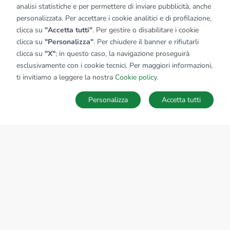
analisi statistiche e per permettere di inviare pubblicità, anche
personalizzata. Per accettare i cookie analitici e di profilazione,
clicca su
"Accetta tutti"
. Per gestire o disabilitare i cookie
clicca su
"Personalizza"
. Per chiudere il banner e rifiutarli
clicca su
"X"
; in questo caso, la navigazione proseguirà
esclusivamente con i cookie tecnici. Per maggiori informazioni,
Affiliato:
Immobiliare Tecnogrumello Srl
ti invitiamo a leggere la nostra
Cookie policy
.
Via Roma, 123 24064 Grumello Del Monte (BG)
Personalizza
Accetta tutti
CONTATTACI
Sede Nazionale
tecnorete.it
kiron.it
AZIENDA