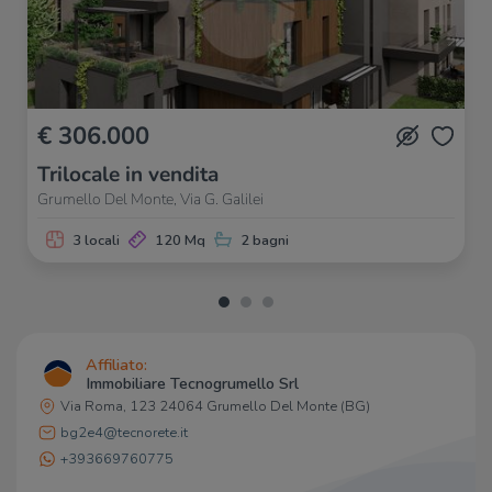
€ 306.000
Trilocale in vendita
Grumello Del Monte, Via G. Galilei
3 locali
120 Mq
2 bagni
Affiliato:
Immobiliare Tecnogrumello Srl
Via Roma, 123 24064 Grumello Del Monte (BG)
bg2e4@tecnorete.it
+393669760775