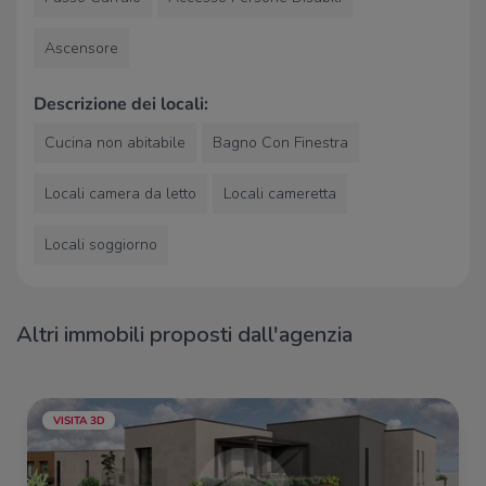
vendere la tua, contattaci per una valutazione
gratuita e senza vincoli!
Ascensore
Contattaci per avere maggiori informazioni!
Descrizione dei locali:
Ogni agenzia ha un proprio titolare ed è autonoma.
Cucina non abitabile
Bagno Con Finestra
Locali camera da letto
Locali cameretta
Locali soggiorno
Altri immobili proposti dall'agenzia
VISITA 3D