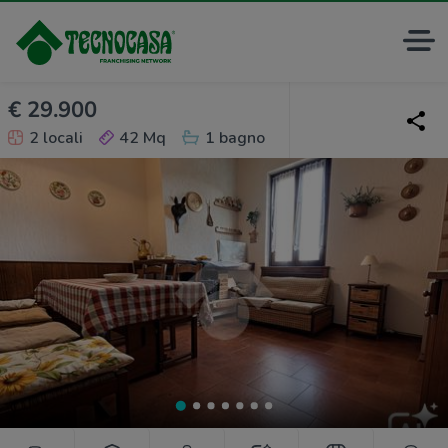
€ 29.900
2 locali
42 Mq
1 bagno