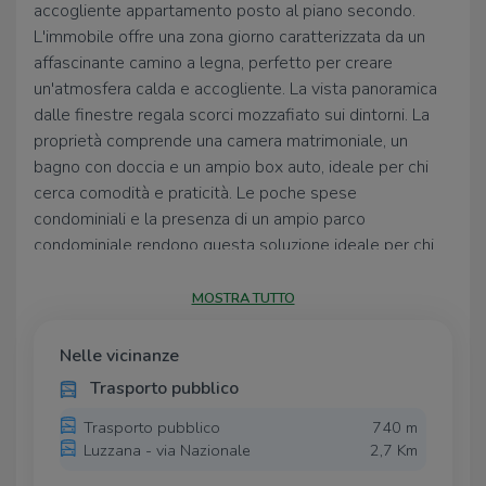
accogliente appartamento posto al piano secondo.
L'immobile offre una zona giorno caratterizzata da un
affascinante camino a legna, perfetto per creare
un'atmosfera calda e accogliente. La vista panoramica
dalle finestre regala scorci mozzafiato sui dintorni. La
proprietà comprende una camera matrimoniale, un
bagno con doccia e un ampio box auto, ideale per chi
cerca comodità e praticità. Le poche spese
condominiali e la presenza di un ampio parco
condominiale rendono questa soluzione ideale per chi
desidera una casa vacanza immersa nella tranquillità.
Un'opportunità unica per chi cerca un rifugio lontano dal
MOSTRA TUTTO
caos cittadino, senza rinunciare ai comfort essenziali.
Nelle vicinanze
Trasporto pubblico
Trasporto pubblico
740 m
Luzzana - via Nazionale
2,7 Km