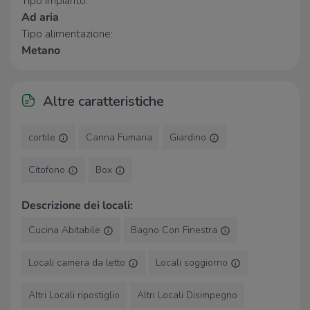
Tipo impianto:
Negozi
Ad aria
Tipo alimentazione:
Santander
1,4 Km
La Boulangerie
2,2 Km
Metano
Alimentari Giusy e Nella
2,7 Km
Altre caratteristiche
Bar
Bar
2,6 Km
cortile
Canna Fumaria
Giardino
Il posto giusto
2,6 Km
Minibar
2,7 Km
Citofono
Box
Ristoranti
Descrizione dei locali:
Ristorante pizzeria da Ivan
600 m
Cucina Abitabile
Bagno Con Finestra
Ristorante BBQ
840 m
Ristorante da Dodo
2,6 Km
Pizzeria d'asportono Dany
2,6 Km
Locali camera da letto
Locali soggiorno
Pizzeria La Noce
2,7 Km
Altri Locali ripostiglio
Altri Locali Disimpegno