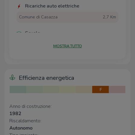
Ricariche auto elettriche
Comune di Casazza
2,7 Km
Scuole
Scuola Elementare
1,4 Km
MOSTRA TUTTO
Scuola Media Giovanni XXIII
1,5 Km
Istituto Comprensivo Borgo di Terzo
2,8 Km
Farmacia
Efficienza energetica
Farmacia
1,6 Km
F
Supermercati
Anno di costruzione:
EuroSpin
870 m
1982
Migros
2,5 Km
Riscaldamento:
Supermercati
2,5 Km
Autonomo