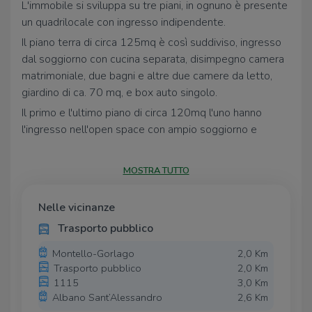
L'immobile si sviluppa su tre piani, in ognuno è presente
un quadrilocale con ingresso indipendente.
Il piano terra di circa 125mq è così suddiviso, ingresso
dal soggiorno con cucina separata, disimpegno camera
matrimoniale, due bagni e altre due camere da letto,
giardino di ca. 70 mq, e box auto singolo.
Il primo e l'ultimo piano di circa 120mq l'uno hanno
l'ingresso nell'open space con ampio soggiorno e
cucina, disimpegno, tre camere da letto e due bagni,
serviti rispettivamente da un giardino di ca. 40 mq il 1°
MOSTRA TUTTO
piano, un giardino di ca. 100 mq, sempre con un box
auto singolo ad unità.
Nelle vicinanze
Le unità subiranno una ristrutturazione integrale, con
Trasporto pubblico
impianti, pavimenti, serramenti, cappotto isolante, tetto
in legno coibentato.
Montello-Gorlago
2,0 Km
Trasporto pubblico
2,0 Km
Il termine dei lavori e la consegna è prevista
1115
3,0 Km
indicativamente per la fine di Ottobre 2026.
Albano Sant’Alessandro
2,6 Km
Le immagini sono relative al piano terra.