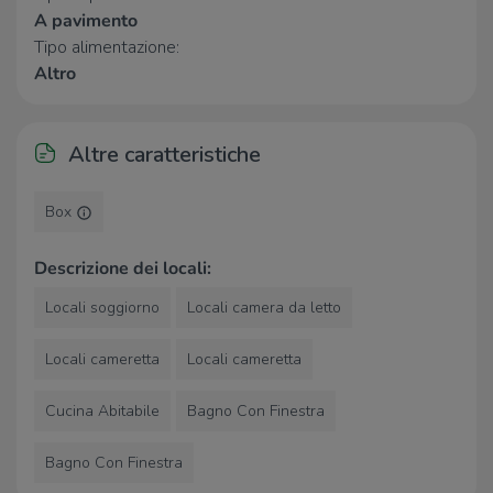
A pavimento
Supermercati
Tipo alimentazione:
Altro
Supermercati
1,6 Km
Eurospin
2,8 Km
Altre caratteristiche
Negozi
Negozi
1,6 Km
Box
Bar
Descrizione dei locali:
Bar La Torre
590 m
Locali soggiorno
Locali camera da letto
67
930 m
Bar
1,9 Km
Locali cameretta
Locali cameretta
Ristoranti
Cucina Abitabile
Bagno Con Finestra
Cascina dei Frati
910 m
Bagno Con Finestra
Ristorante La Vacherie
1,2 Km