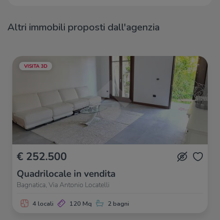
Tomenone rist. pizz.
1,3 Km
Monticelli
1,5 Km
Ristoranti
1,8 Km
Altri immobili proposti dall'agenzia
VISITA 3D
€ 252.500
Quadrilocale in vendita
Bagnatica, Via Antonio Locatelli
4 locali
120 Mq
2 bagni