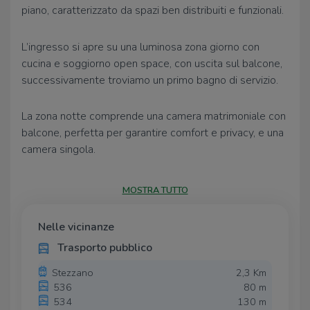
piano, caratterizzato da spazi ben distribuiti e funzionali.
L’ingresso si apre su una luminosa zona giorno con
cucina e soggiorno open space, con uscita sul balcone,
successivamente troviamo un primo bagno di servizio.
La zona notte comprende una camera matrimoniale con
balcone, perfetta per garantire comfort e privacy, e una
camera singola.
A completare la proprietà due box singoli, comodi e
MOSTRA TUTTO
funzionali.
Soluzione ideale per famiglie o per chi cerca praticità e
Nelle vicinanze
comfort in un contesto ordinato.
Trasporto pubblico
ll
gruppo Tecnocasa
offre consulenza riguardo tutte le
fasi della compravendita e
valutazioni gratuite del
Stezzano
2,3 Km
536
80 m
proprio immobile.
534
130 m
Inoltre la collaborazione con il
gruppo Kiron
ci