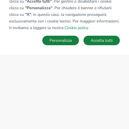
clicca su
"Accetta tutti"
. Per gestire o disabilitare i cookie
clicca su
"Personalizza"
. Per chiudere il banner e rifiutarli
clicca su
"X"
; in questo caso, la navigazione proseguirà
esclusivamente con i cookie tecnici. Per maggiori informazioni,
Affiliato:
Tecnocologno Srl
ti invitiamo a leggere la nostra
Cookie policy
.
Via Don A. Donadoni, 5 24052 Azzano San Paolo (BG)
Personalizza
Accetta tutti
CONTATTACI
Sede Nazionale
tecnorete.it
kiron.it
AZIENDA
La storia del Gruppo
I nostri brand