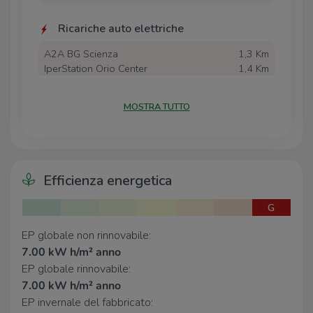
consente di fornirvi
consulenza a titolo gratuito
ed
Ricariche auto elettriche
informativo per l'erogazione dei mutui bancari.
A2A BG Scienza
1,3 Km
IperStation Orio Center
1,4 Km
Oriocenter Shopping Center
1,8 Km
A2A BG Quasimodo
1,9 Km
MOSTRA TUTTO
Icelab Bergamo Palaghiaccio
2,2 Km
Scuole
Scuola primaria fratelli Piacentini
250 m
Efficienza energetica
Scuola secondaria Papa Giovanni XXIII
400 m
Istituto Superiore Bortolo Belotti
1,3 Km
G
Scuola primaria Italo Calvino
1,4 Km
Scuola materna Colognola
1,6 Km
EP globale non rinnovabile:
7.00 kW h/m² anno
EP globale rinnovabile:
Farmacia
7.00 kW h/m² anno
Farmacia
70 m
EP invernale del fabbricato:
Lloyds Farmacia Comunale
330 m