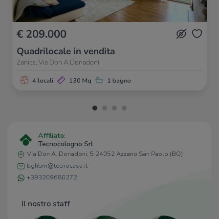
€ 209.000
Quadrilocale in vendita
Zanica, Via Don A Donadoni
4 locali
130 Mq
1 bagno
Affiliato:
Tecnocologno Srl
Via Don A. Donadoni, 5 24052 Azzano San Paolo (BG)
bghbm@tecnocasa.it
+393209680272
Il nostro staff