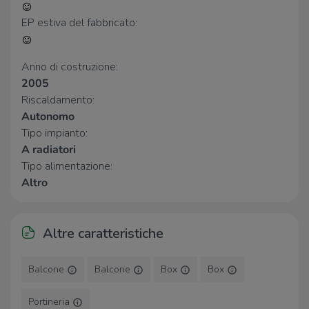
Farmacia Vaghi
1,5 Km
EP estiva del fabbricato:
Iper Farma
1,6 Km
Farmacia Campagnola
2,0 Km
Anno di costruzione:
Ospedali
2005
Riscaldamento:
Associazione psicologia e
2,9 Km
Autonomo
psicoterapia Il Conventino
Tipo impianto:
A radiatori
Supermercati
Tipo alimentazione:
Conad
320 m
Altro
Carrefour Express
1,6 Km
Iper
1,7 Km
Famila Store
2,0 Km
Altre caratteristiche
SuperDì
2,3 Km
Balcone
Balcone
Box
Box
Negozi
Mama Noél
50 m
Portineria