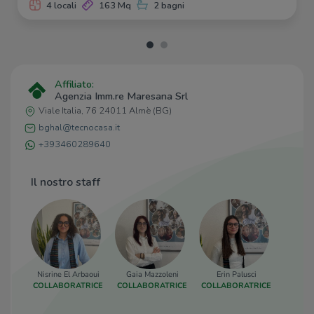
4 locali
163 Mq
2 bagni
Affiliato:
Agenzia Imm.re Maresana Srl
Viale Italia, 76 24011 Almè (BG)
bghal@tecnocasa.it
+393460289640
Il nostro staff
Nisrine El Arbaoui
Gaia Mazzoleni
Erin Palusci
Luca
COLLABORATRICE
COLLABORATRICE
COLLABORATRICE
COLLA