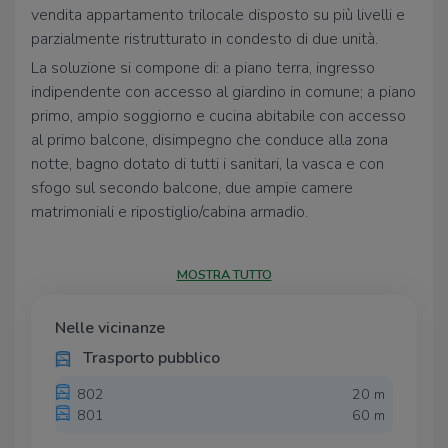
vendita appartamento trilocale disposto su più livelli e
parzialmente ristrutturato in condesto di due unità.
La soluzione si compone di: a piano terra, ingresso
indipendente con accesso al giardino in comune; a piano
primo, ampio soggiorno e cucina abitabile con accesso
al primo balcone, disimpegno che conduce alla zona
notte, bagno dotato di tutti i sanitari, la vasca e con
sfogo sul secondo balcone, due ampie camere
matrimoniali e ripostiglio/cabina armadio.
Terminano la proprietà la soffitta ed il giardino, in
condivisione con l'altra unità immobiliare.
MOSTRA TUTTO
Possibilità di acquisto box doppio a 30.000€.
Le immagini nella seguente pubblicità sono render
Nelle vicinanze
creati a scopo informativo.
Trasporto pubblico
802
20 m
801
60 m