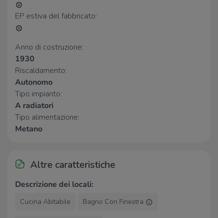
LD
510 m
EP estiva del fabbricato:
Eurospin
560 m
Migross
570 m
Tre Valli
590 m
Anno di costruzione:
MD
1,4 Km
1930
Riscaldamento:
Negozi
Autonomo
Tipo impianto:
Negozi
150 m
A radiatori
La Lumachina Mod
800 m
Right Wear
1,4 Km
Tipo alimentazione:
Cerea Roberto Alimentari
1,6 Km
Metano
L'Éclaireur
1,7 Km
Bar
Altre caratteristiche
Al Portico
190 m
Descrizione dei locali:
Bar
650 m
Bar del colle
1,4 Km
Cucina Abitabile
Bagno Con Finestra
Bar Jaty
1,7 Km