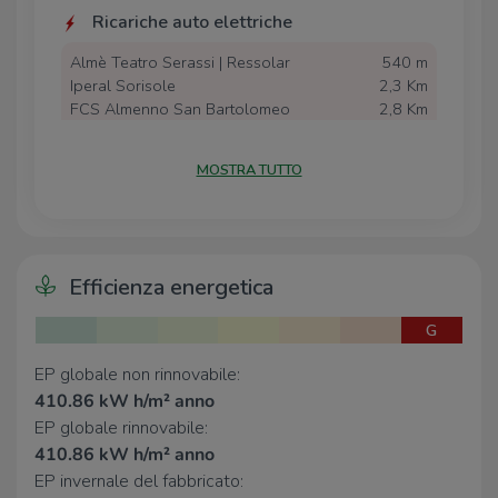
Ricariche auto elettriche
Almè Teatro Serassi | Ressolar
540 m
Iperal Sorisole
2,3 Km
FCS Almenno San Bartolomeo
2,8 Km
Scuole
MOSTRA TUTTO
Scuole
770 m
Elementary
840 m
Efficienza energetica
Farmacia
G
Farmacia
280 m
Farmacia Morlotti
1,8 Km
EP globale non rinnovabile:
Farmacia Valle Del Canto
2,1 Km
410.86 kW h/m² anno
Farmacia di Valbrembo
2,7 Km
Farmacia
2,8 Km
EP globale rinnovabile:
410.86 kW h/m² anno
EP invernale del fabbricato:
Supermercati