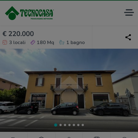
€ 220.000
3 locali
180 Mq
1 bagno