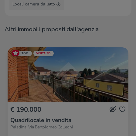
Baricentro
1,8 Km
Locali camera da letto
Ristoranti
Altri immobili proposti dall'agenzia
Ristoranti
730 m
Ristorante Conca d'Oro
990 m
Agriturismo Le Colline
1,0 Km
Agriturismo Tambor
1,1 Km
TOP
VISITA 3D
Taverna degli Amici
1,5 Km
€ 190.000
Quadrilocale in vendita
Paladina, Via Bartolomeo Colleoni