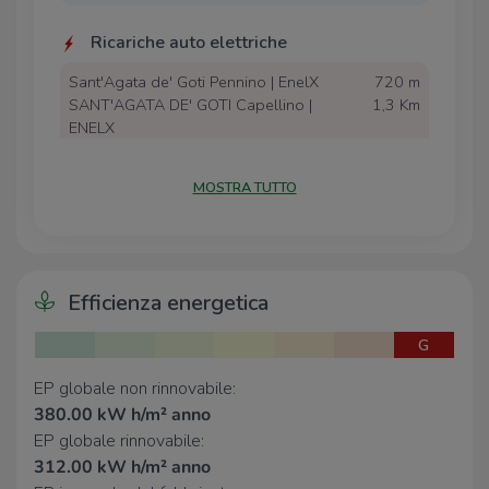
Ricariche auto elettriche
Sant'Agata de' Goti Pennino | EnelX
720 m
SANT'AGATA DE' GOTI Capellino |
1,3 Km
ENELX
Scuole
MOSTRA TUTTO
Istituto Alberghiero Paritario
200 m
"Pellegrino Artusi"
Scuola Media Statale A. Oriani
390 m
Scuola elementare
410 m
Efficienza energetica
Istituto Scientifico A.M. de' Liguori
570 m
I.I.S. A.M. DE LIGUORI
770 m
G
EP globale non rinnovabile:
Ospedali
380.00 kW h/m² anno
Ospedale Sant'Alfonso Maria de'
1,8 Km
EP globale rinnovabile:
Liguori
312.00 kW h/m² anno