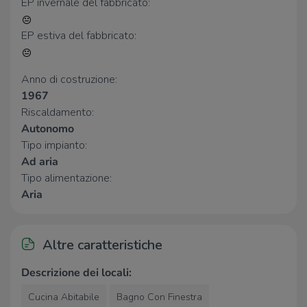
EP invernale del fabbricato:
Supermercati
EP estiva del fabbricato:
Supermercato Pellicano
610 m
Decò
1,5 Km
Anno di costruzione:
Bar
1967
Riscaldamento:
Bar
170 m
Autonomo
Bar Viola
460 m
Tipo impianto:
Ad aria
Ristoranti
Tipo alimentazione:
Aria
Ristorante Pizzeria Il Barbaro
110 m
Ristorante L'Antico Borgo
160 m
Antica Osteria Zi' Pauluccio
160 m
La Cantina dei Briganti
170 m
Altre caratteristiche
La Lampara
750 m
Descrizione dei locali:
Cucina Abitabile
Bagno Con Finestra