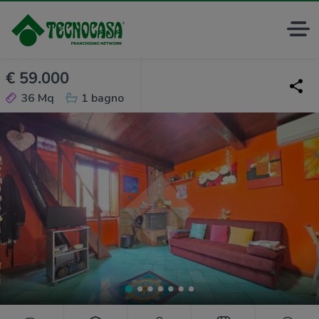
€ 59.000
36 Mq
1 bagno