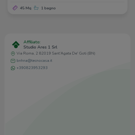
45 Mq
1 bagno
Affiliato:
Studio Ares 1 Srl
Via Roma, 2 82019 Sant'Agata De' Goti (BN)
bnhna@tecnocasa.it
+390823953293