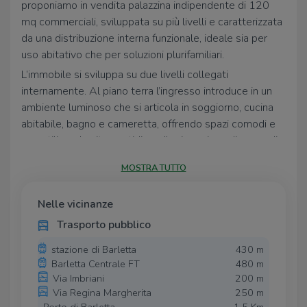
proponiamo in vendita palazzina indipendente di 120
mq commerciali, sviluppata su più livelli e caratterizzata
da una distribuzione interna funzionale, ideale sia per
uso abitativo che per soluzioni plurifamiliari.
L’immobile si sviluppa su due livelli collegati
internamente. Al piano terra l’ingresso introduce in un
ambiente luminoso che si articola in soggiorno, cucina
abitabile, bagno e cameretta, offrendo spazi comodi e
versatili per la vita quotidiana. Il primo piano dispone di
un secondo accesso indipendente e ospita una ulteriore
MOSTRA TUTTO
cucina abitabile e una spaziosa camera da letto,
garantendo autonomia e riservatezza degli ambienti.
Nelle vicinanze
La presenza del doppio ingresso e la distribuzione su
Trasporto pubblico
livelli rendono la soluzione particolarmente interessante
anche per chi è alla ricerca di un immobile da
stazione di Barletta
430 m
personalizzare o da destinare a investimento.
Barletta Centrale FT
480 m
Via Imbriani
200 m
Soluzione indipendente, senza spese condominiali, in
Via Regina Margherita
250 m
posizione strategica tra tranquillità e servizi.
Porto di Barletta
1,5 Km