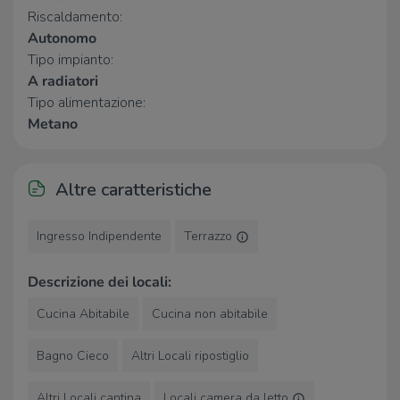
Attanasio
1,1 Km
Riscaldamento:
Memoli
1,2 Km
Autonomo
Procacci
1,2 Km
Tipo impianto:
A radiatori
Ospedali
Tipo alimentazione:
Metano
Pronto Soccorso Ospedale
1,8 Km
Monsignor Dimiccoli
Ospedale Monsignor Dimiccoli
1,8 Km
Altre caratteristiche
Supermercati
Ingresso Indipendente
Terrazzo
Supermercato Sma
210 m
Sidis
640 m
Veglia Market
650 m
Descrizione dei locali:
SIDIS Tatò Paride S.p.a.
810 m
Cucina Abitabile
Cucina non abitabile
Despar
820 m
Bagno Cieco
Altri Locali ripostiglio
Negozi
Il Panificio Domanico Paolillo
620 m
Altri Locali cantina
Locali camera da letto