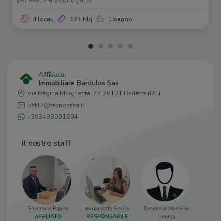
Barletta, Via vittorio gallo
4 locali
124 Mq
1 bagno
Affiliato:
Immobiliare Bardulos Sas
Via Regina Margherita, 74 76121 Barletta (BT)
bahl7@tecnocasa.it
+393499001604
Il nostro staff
Salvatore Papeo
Immacolata Seccia
Desiderio Massimo
AFFILIATO
RESPONSABILE
Lemma