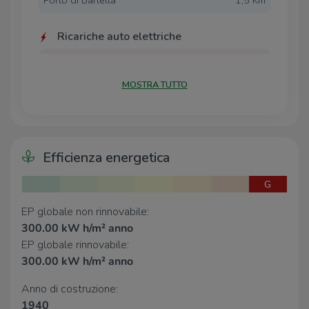
Ricariche auto elettriche
Eneldrive Barletta Centrale
380 m
Eneldrive Comune Di Barletta
490 m
MOSTRA TUTTO
Eneldrive Punto Enel di Barletta
840 m
Eneldrive Mennea
920 m
Enel PAN Barletta ADS ERG
1,7 Km
Efficienza energetica
Scuole
Scuola Elementare "Musti"
260 m
G
Scuola Media "Manzoni"
380 m
Scuola Primaria "Massimo D'Azeglio"
400 m
EP globale non rinnovabile:
Scuola Media "R. Dimiccoli"
520 m
300.00 kW h/m² anno
Scuola Elementare "G.Modugno"
690 m
EP globale rinnovabile:
300.00 kW h/m² anno
Farmacia
Anno di costruzione:
Farmacia
650 m
1940