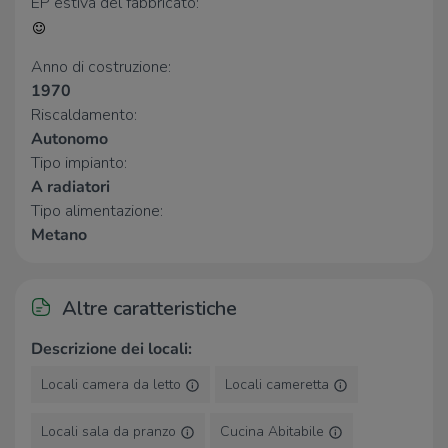
- UNGHERIA
EP estiva del fabbricato:
- MESSICO
Attanasio
480 m
- REP. S. MARINO
Farmacia
750 m
Anno di costruzione:
- POLONIA
Memoli
820 m
1970
Procacci
1,5 Km
- FRANCIA
Riscaldamento:
- REPUBBLICA CECA
Autonomo
- ROMANIA
Ospedali
Tipo impianto:
- TUNISIA
Pronto Soccorso Ospedale
1,1 Km
A radiatori
- STATI UNITI - FLORIDA
Monsignor Dimiccoli
Tipo alimentazione:
- MAROCCO
Ospedale Monsignor Dimiccoli
1,2 Km
Metano
Supermercati
Altre caratteristiche
simply
340 m
Veglia Market
360 m
Descrizione dei locali:
Spesa A&O
630 m
Supermercati Dok
750 m
Locali camera da letto
Locali cameretta
Supermercato Sma
760 m
Locali sala da pranzo
Cucina Abitabile