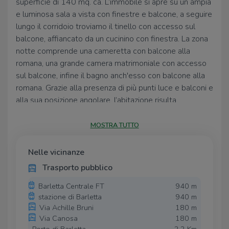
superficie di 140 mq. ca. L’immobile si apre su un ampia
e luminosa sala a vista con finestre e balcone, a seguire
lungo il corridoio troviamo il tinello con accesso sul
balcone, affiancato da un cucinino con finestra. La zona
notte comprende una cameretta con balcone alla
romana, una grande camera matrimoniale con accesso
sul balcone, infine il bagno anch'esso con balcone alla
romana. Grazie alla presenza di più punti luce e balconi e
alla sua posizione angolare, l’abitazione risulta
particolarmente ariosa e luminosa. Inoltre provvisto di
aria condizionata, garantendo un ambiente confortevole
MOSTRA TUTTO
in ogni stagione. Più che buone le condizioni sia interne
che esterne per via di lavori di ristrutturazione eseguiti
Nelle vicinanze
nel recente passato. L'appartamento è locato ad euro
Trasporto pubblico
6.360,00 annui.
Barletta Centrale FT
940 m
Ogni agenzia ha un proprio titolare ed e' autonoma - Le
stazione di Barletta
940 m
presenti informazioni non costituiscono elemento
Via Achille Bruni
180 m
contrattuale.
Via Canosa
180 m
Si effettuano valutazioni gratuite.
Porto di Barletta
2,2 Km