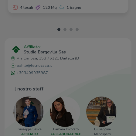
il Valentino
1,3 Km
Escopocodisera Ristorante
1,3 Km
4 locali
120 Mq
1 bagno
Affiliato:
Studio Borgovilla Sas
Via Canosa, 153 76121 Barletta (BT)
bahl5@tecnocasa.it
+393409035987
Il nostro staff
Giuseppe Salice
Barbara Dicorato
Giuseppina
Maria
AFFILIATO
COLLABORATRICE
Manosperti
COORD