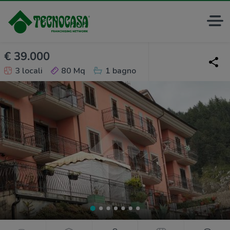
€ 39.000
3 locali
80 Mq
1 bagno