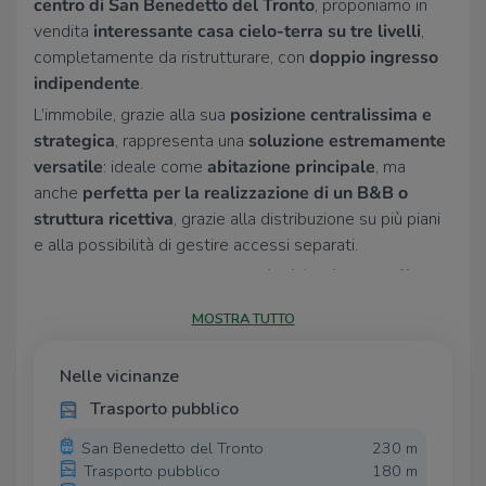
centro di San Benedetto del Tronto
, proponiamo in
vendita
interessante casa cielo-terra su tre livelli
,
completamente da ristrutturare, con
doppio ingresso
indipendente
.
L’immobile, grazie alla sua
posizione centralissima e
strategica
, rappresenta una
soluzione estremamente
versatile
: ideale come
abitazione principale
, ma
anche
perfetta per la realizzazione di un B&B o
struttura ricettiva
, grazie alla distribuzione su più piani
e alla possibilità di gestire accessi separati.
La struttura si sviluppa su
tre piani fuori terra
, offrendo
ampie possibilità di personalizzazione degli spazi interni,
MOSTRA TUTTO
sia in chiave residenziale che turistico-ricettiva. La
ristrutturazione consente di valorizzare al massimo il
Nelle vicinanze
potenziale dell’immobile, creando ambienti moderni e
funzionali in un contesto storico e ricercato.
Trasporto pubblico
Soluzione
unica nel suo genere
per chi cerca un
San Benedetto del Tronto
230 m
investimento nel pieno centro cittadino, a pochi passi
Trasporto pubblico
180 m