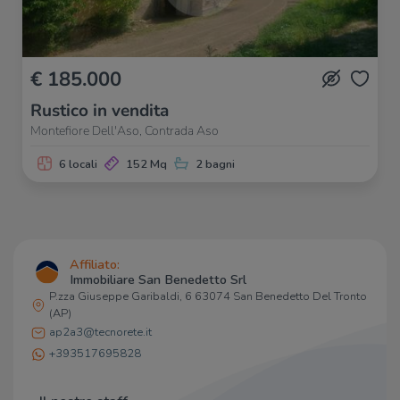
PesceAzzurro
360 m
€ 185.000
Rustico in vendita
Montefiore Dell'Aso, Contrada Aso
6 locali
152 Mq
2 bagni
Affiliato:
Immobiliare San Benedetto Srl
P.zza Giuseppe Garibaldi, 6 63074 San Benedetto Del Tronto
(AP)
ap2a3@tecnorete.it
+393517695828