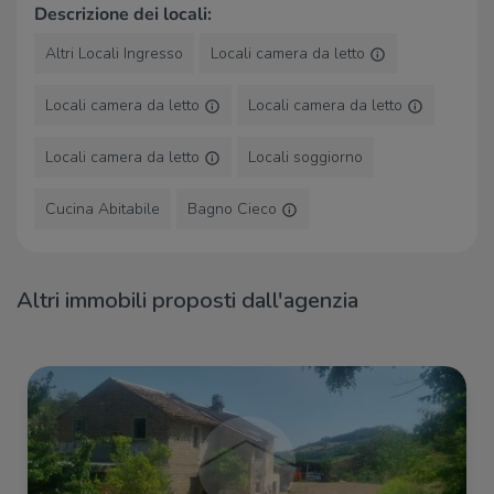
Descrizione dei locali:
OVS
400 m
Bakery Ciarrocchi Enrico
740 m
Altri Locali Ingresso
Locali camera da letto
Negozi
850 m
Tremaroli
1,1 Km
Locali camera da letto
Locali camera da letto
Globo
1,3 Km
Locali camera da letto
Locali soggiorno
Bar
Cucina Abitabile
Bagno Cieco
Caffè Braccetti
80 m
Barcode
110 m
Caffè Mentana
120 m
Da Valerio
170 m
Altri immobili proposti dall'agenzia
Bar Pizzeria Stazione
210 m
Ristoranti
Ristoranti
170 m
Osteria Pane e Vino
350 m
White Bakery
360 m
Ristorante Pizzeria Congusto
360 m