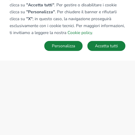
clicca su
"Accetta tutti"
. Per gestire o disabilitare i cookie
clicca su
"Personalizza"
. Per chiudere il banner e rifiutarli
clicca su
"X"
; in questo caso, la navigazione proseguirà
Affiliato:
Immobiliare San Benedetto Srl
esclusivamente con i cookie tecnici. Per maggiori informazioni,
P.zza Giuseppe Garibaldi, 6 63074 San Benedetto Del
ti invitiamo a leggere la nostra
Cookie policy
.
Tronto (AP)
Personalizza
Accetta tutti
CONTATTACI
Sede Nazionale
tecnorete.it
kiron.it
AZIENDA
La storia del Gruppo
I nostri brand