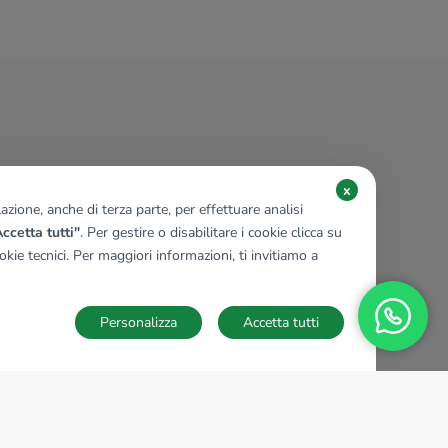
x
zione, anche di terza parte, per effettuare analisi
ccetta tutti"
. Per gestire o disabilitare i cookie clicca su
kie tecnici. Per maggiori informazioni, ti invitiamo a
Personalizza
Accetta tutti
TECNOCASA NEL MONDO
,
,
,
,
,
,
,
Italia
Spagna
Ungheria
Messico
Polonia
Francia
Germania
,
,
Tunisia
Thailandia
Repubblica di San Marino