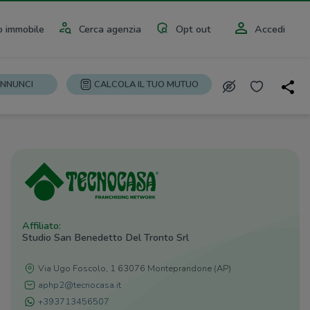
 immobile
Cerca agenzia
Opt out
Accedi
ANNUNCI
CALCOLA IL TUO MUTUO
Affiliato:
Studio San Benedetto Del Tronto Srl
Via Ugo Foscolo, 1 63076 Monteprandone (AP)
aphp2@tecnocasa.it
+393713456507