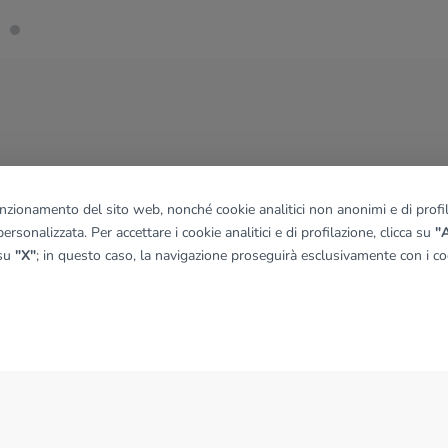
funzionamento del sito web, nonché cookie analitici non anonimi e di profila
ersonalizzata. Per accettare i cookie analitici e di profilazione, clicca su
"A
 su
"X"
; in questo caso, la navigazione proseguirà esclusivamente con i coo
NEWS
News dal Gruppo Tecnocasa