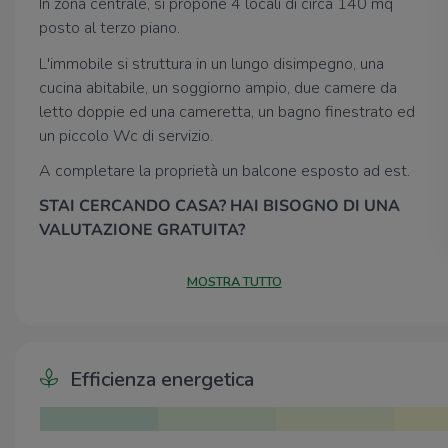
In zona centrale, si propone 4 locali di circa 140 mq
posto al terzo piano.
L'immobile si struttura in un lungo disimpegno, una
cucina abitabile, un soggiorno ampio, due camere da
letto doppie ed una cameretta, un bagno finestrato ed
un piccolo Wc di servizio.
A completare la proprietà un balcone esposto ad est.
STAI CERCANDO CASA? HAI BISOGNO DI UNA
VALUTAZIONE GRATUITA?
Compila la scheda di '
RICHIESTA
MOSTRA TUTTO
INFORMAZIONI'
,
che troverai di lato in questo
annuncio, specificando le tue esigenze.
con un semplice click
permetterai ai nostri operatore
di contattarti più velocemente ed accompagnarti
Efficienza energetica
nella ricerca della tua casa ideale.
Per ulteriori informazioni contattataci al
3713456507 -