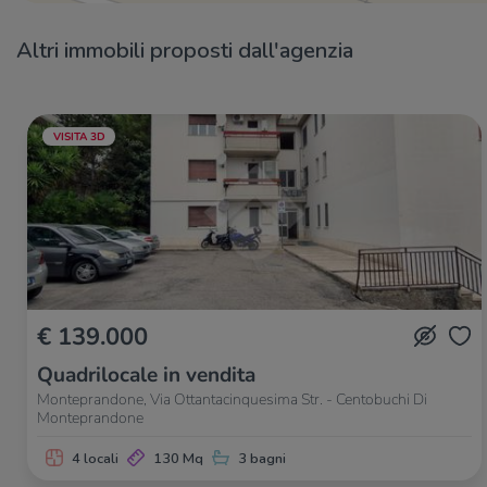
Altri immobili proposti dall'agenzia
VISITA 3D
€ 139.000
Quadrilocale in vendita
Monteprandone, Via Ottantacinquesima Str. - Centobuchi Di
Monteprandone
4 locali
130 Mq
3 bagni