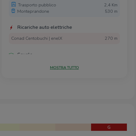
Trasporto pubblico
2,4 Km
Monteprandone
530 m
Ricariche auto elettriche
Conad Centobuchi | enelX
270 m
Scuole
Scuola Primaria Monteprandone
180 m
MOSTRA TUTTO
Centobuchi
Farmacia
Farmacia Comunale
2,8 Km
Supermercati
Supermercati
360 m
G