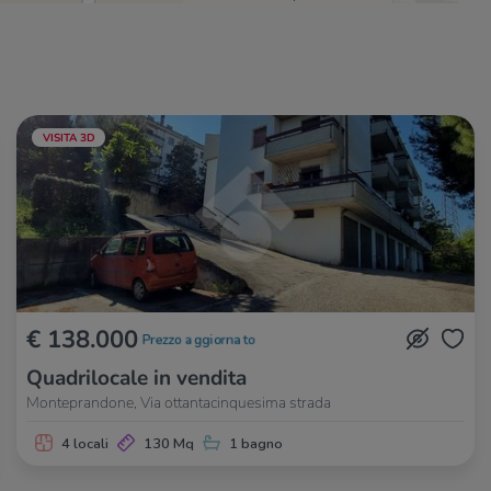
VISITA 3D
€ 138.000
Prezzo aggiornato
Quadrilocale in vendita
Monteprandone, Via ottantacinquesima strada
4 locali
130 Mq
1 bagno