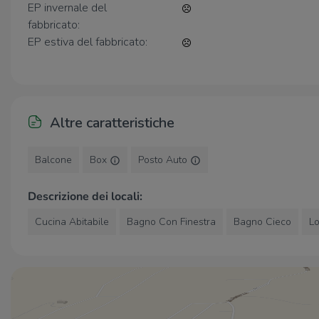
0735683837
, oppure vieni a trovarci a Centobuchi,
Via
EP invernale del
Ugo Foscolo 1
fabbricato:
EP estiva del fabbricato:
Altre caratteristiche
Balcone
Box
Posto Auto
Descrizione dei locali:
Cucina Abitabile
Bagno Con Finestra
Bagno Cieco
Lo