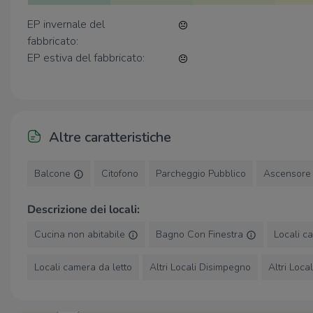
Seguiteci anche su:
EP invernale del
Facebook: Gruppo Tecnocasa Castel Di Lama
fabbricato:
Instagram: @tecnocasacasteldilama
EP estiva del fabbricato:
Altre caratteristiche
Balcone
Citofono
Parcheggio Pubblico
Ascensor
Descrizione dei locali:
Cucina non abitabile
Bagno Con Finestra
Locali c
Locali camera da letto
Altri Locali Disimpegno
Altri Loca