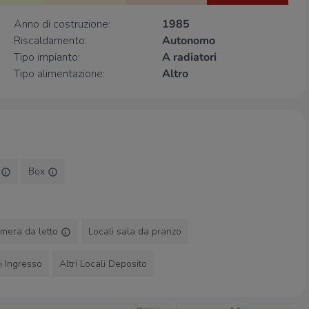
Supermercati
Anno di costruzione:
1985
Riscaldamento:
Autonomo
Ipercoop
270 m
Tipo impianto:
A radiatori
Lidl
490 m
Tipo alimentazione:
Altro
EuroSpin
730 m
Supermercati
740 m
Margherita
1,3 Km
Negozi
Panificio Amatucci
180 m
e
Box
Piazza Italia
300 m
Golden Point
310 m
Original Marines
320 m
Intimissimi
340 m
amera da letto
Locali sala da pranzo
Bar
li Ingresso
Altri Locali Deposito
Caffè Sonia
30 m
Il boccale d'oro
80 m