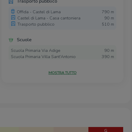
Trasporto pubblico
Offida - Castel di Lama
790 m
Castel di Lama - Casa cantoniera
90 m
Trasporto pubblico
510 m
Scuole
Scuola Primaria Via Adige
90 m
Scuola Primaria Villa Sant'Antonio
390 m
Scuola dell'Infanzia Castel di Lama
1,0 Km
Capoluogo
MOSTRA TUTTO
Scuola Media Statale "Enrico Mattei"
1,3 Km
Scuola Primaria Castel di Lama
1,5 Km
Capoluogo
Farmacia
Farmacia Tamburrini
200 m
Farmacia Comunale
1,5 Km
Farmacia D'Avella
3,0 Km
G