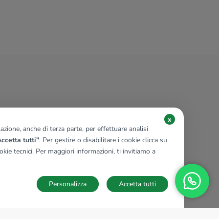
1 locale
92 Mq
1 bagno
x
zione, anche di terza parte, per effettuare analisi
ccetta tutti"
. Per gestire o disabilitare i cookie clicca su
kie tecnici. Per maggiori informazioni, ti invitiamo a
Personalizza
Accetta tutti