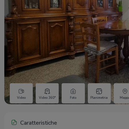
Video
Video 360°
Foto
Planimetria
Mapp
Caratteristiche