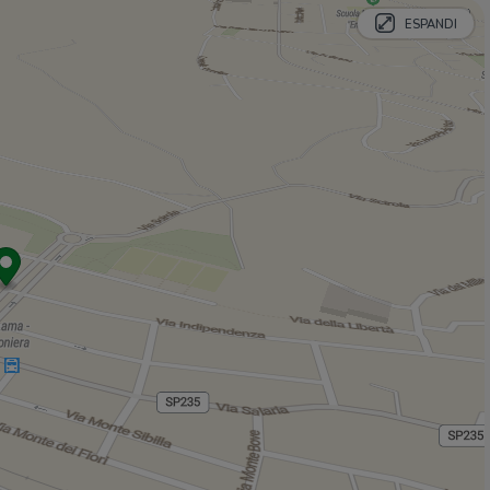
Lu barritt
170 m
ESPANDI
Bar Salaria
240 m
Bar della Libertà
250 m
Ristoranti
Pizzeria Sonia
50 m
Pan de Coca
390 m
Orientale
400 m
La Frontiera
1,1 Km
Vernacolo
1,2 Km