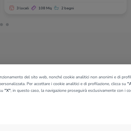
3 locali
108 Mq
2 bagni
funzionamento del sito web, nonché cookie analitici non anonimi e di profila
ersonalizzata. Per accettare i cookie analitici e di profilazione, clicca su
"A
 su
"X"
; in questo caso, la navigazione proseguirà esclusivamente con i coo