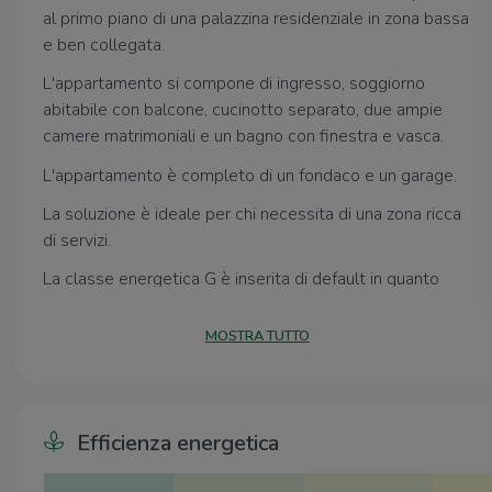
al primo piano di una palazzina residenziale in zona bassa
e ben collegata.
L'appartamento si compone di ingresso, soggiorno
abitabile con balcone, cucinotto separato, due ampie
camere matrimoniali e un bagno con finestra e vasca.
L'appartamento è completo di un fondaco e un garage.
La soluzione è ideale per chi necessita di una zona ricca
di servizi.
La classe energetica G è inserita di default in quanto
l'attestato di prestazione energetica è in fase di rilascio.
MOSTRA TUTTO
Per ulteriori informazioni contattateci:
0736-814256
Whatsapp: 334 795 5894
Efficienza energetica
Email: apho2