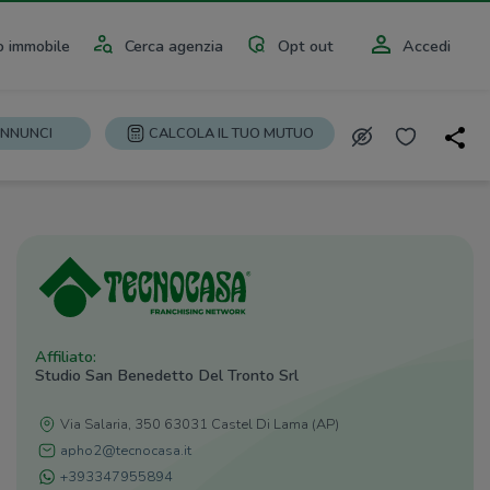
 immobile
Cerca agenzia
Opt out
Accedi
ANNUNCI
CALCOLA IL TUO MUTUO
Affiliato:
Studio San Benedetto Del Tronto Srl
Via Salaria, 350 63031 Castel Di Lama (AP)
apho2@tecnocasa.it
+393347955894