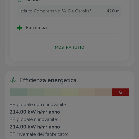
Contattaci al
351.7695828
o vieni a trovarci in agenzia
in
Piazza Garibaldi, 6.
Istituto Comprensivo "A. De Carolis"
420 m
Puoi trovarci anche su:
Facebook
Tecnorete san benedetto centro
Farmacia
Instagram
tecnorete_sanbenedettocentro
Farmacia
50 m
YouTube
agenzia tecnorete san benedetto centro
MOSTRA TUTTO
Supermercati
Coal
310 m
Efficienza energetica
Negozi
G
Negozi
260 m
EP globale non rinnovabile:
Bar
214.00 kW h/m² anno
EP globale rinnovabile:
Bar London
3,0 Km
214.00 kW h/m² anno
EP invernale del fabbricato:
Ristoranti