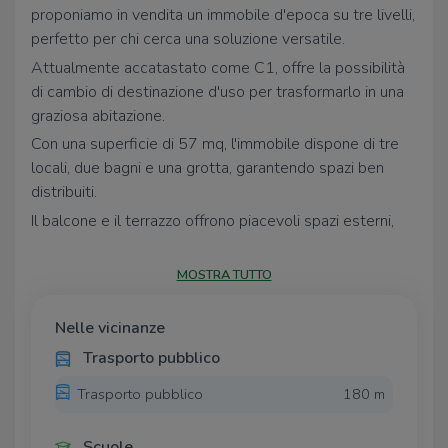
proponiamo in vendita un immobile d'epoca su tre livelli,
perfetto per chi cerca una soluzione versatile.
Attualmente accatastato come C1, offre la possibilità
di cambio di destinazione d'uso per trasformarlo in una
graziosa abitazione.
Con una superficie di 57 mq, l'immobile dispone di tre
locali, due bagni e una grotta, garantendo spazi ben
distribuiti.
Il balcone e il terrazzo offrono piacevoli spazi esterni,
ideali per momenti di relax.
La posizione tranquilla e suggestiva, immersa nel
MOSTRA TUTTO
fascino del borgo storico, rende questa proprietà
un'opportunità unica per chi desidera vivere in un
Nelle vicinanze
contesto ricco di storia e cultura.
Trasporto pubblico
Costruito nel 1940, l'immobile conserva il suo carattere
Trasporto pubblico
180 m
d'epoca, offrendo al contempo la possibilità di
personalizzazione secondo le proprie esigenze.
Scuole