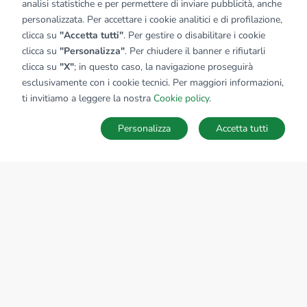
analisi statistiche e per permettere di inviare pubblicità, anche
personalizzata. Per accettare i cookie analitici e di profilazione,
clicca su
"Accetta tutti"
. Per gestire o disabilitare i cookie
clicca su
"Personalizza"
. Per chiudere il banner e rifiutarli
clicca su
"X"
; in questo caso, la navigazione proseguirà
Affiliato:
Immobiliare San Benedetto Srl
esclusivamente con i cookie tecnici. Per maggiori informazioni,
P.zza Giuseppe Garibaldi, 6 63074 San Benedetto Del
ti invitiamo a leggere la nostra
Cookie policy
.
Tronto (AP)
Personalizza
Accetta tutti
CONTATTACI
Sede Nazionale
tecnorete.it
kiron.it
AZIENDA