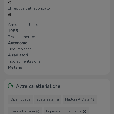
EP estiva del fabbricato:
Ristorante Paesana
80 m
Ristaurante O'Viv Hotel
160 m
Ristorante Pizzeria 1941
630 m
Anno di costruzione:
Il Grillo
2,6 Km
ristorante cavallino
2,8 Km
1985
Riscaldamento:
Autonomo
Tipo impianto:
A radiatori
Tipo alimentazione:
Metano
Altre caratteristiche
Open Space
scala esterna
Mattoni A Vista
Canna Fumaria
Ingresso Indipendente