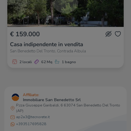
€ 159.000
Casa indipendente in vendita
San Benedetto Del Tronto, Contrada Albula
2 locali
62 Mq
1 bagno
Affiliato:
Immobiliare San Benedetto Srl
P.zza Giuseppe Garibaldi, 6 63074 San Benedetto Del Tronto
(AP)
ap2a3@tecnorete.it
+393517695828