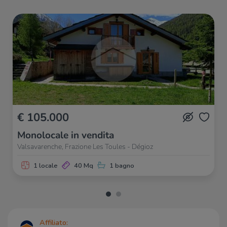
€ 105.000
Monolocale in vendita
Valsavarenche, Frazione Les Toules - Dégioz
1 locale
40 Mq
1 bagno
Affiliato: