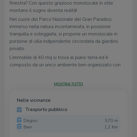
finestra? Con questo grazioso monolocale in stile
montano il sogno diventa realtà!
Nel cuore del Parco Nazionale del Gran Paradiso,
immerso nella natura incontaminata, in posizione
tranquilla e soleggiata, si propone un monolocale in
porzione di villa indipendente circondata da giardino
privato.
L’immobile di 40 mq si trova al piano terra ed è
composto da un unico ambiente ben organizzato con
cucina, tavolo da pranzo, un letto matrimoniale, un letto
singolo e stufa a legna.
MOSTRA TUTTO
Presente un bagno spazioso e luminoso con doccia.
Completa la proprietà un giardino privato.
Nelle vicinanze
Il riscaldamento è totalmente autonomo con radiatori e
Trasporto pubblico
una comoda stufa a legna.
Dégioz
570 m
L’elemento prevalente è il legno che crea un ambiente
Bien
1,2 Km
caldo e accogliente, perfetto per un rifugio di montagna
dove scappare il weekend.