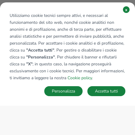
x
Utilizziamo cookie tecnici sempre attivi, e necessari al
funzionamento del sito web, nonché cookie analitici non
anonimi e di profilazione, anche di terza parte, per effettuare
analisi statistiche e per permettere di inviare pubblicità, anche
personalizzata. Per accettare i cookie analitici e di profilazione,
clicca su
"Accetta tutti"
. Per gestire o disabilitare i cookie
clicca su
"Personalizza"
. Per chiudere il banner e rifiutarli
clicca su
"X"
; in questo caso, la navigazione proseguirà
esclusivamente con i cookie tecnici. Per maggiori informazioni,
Affiliato:
Le Soleil Immobiliare Sas
ti invitiamo a leggere la nostra
Cookie policy
.
Fraz. Saint Maurice, 21 11010 Sarre (AO)
Personalizza
Accetta tutti
CONTATTACI
Sede Nazionale