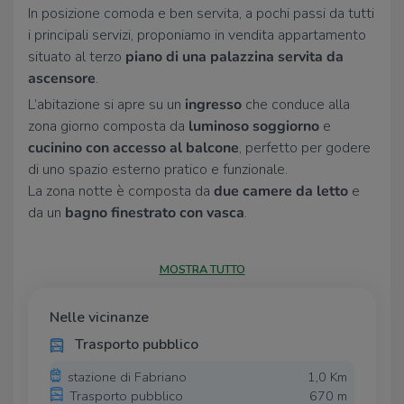
In posizione comoda e ben servita, a pochi passi da tutti
i principali servizi, proponiamo in vendita appartamento
situato al terzo
piano di una palazzina servita da
ascensore
.
L’abitazione si apre su un
ingresso
che conduce alla
zona giorno composta da
luminoso soggiorno
e
cucinino con accesso al balcone
, perfetto per godere
di uno spazio esterno pratico e funzionale.
La zona notte è composta da
due camere da letto
e
da un
bagno finestrato con vasca
.
A completare la proprietà troviamo una
soffitta
, ideale
come spazio di deposito o ambiente multifunzionale,
MOSTRA TUTTO
con
barbecue e accesso al lastrico solare comune
,
perfetto per momenti di relax all’aperto.
Nelle vicinanze
Incluso nella vendita anche un
posto auto coperto
, un
Trasporto pubblico
valore aggiunto che garantisce comodità e praticità
nella vita quotidiana.
stazione di Fabriano
1,0 Km
Trasporto pubblico
670 m
Una soluzione interessante sia come
prima casa
che