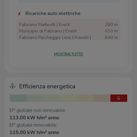
come
investimento
, grazie alla posizione strategica e
alla buona distribuzione degli spazi.
Ricariche auto elettriche
Fabriano Matteotti | EnelX
260 m
Municipio di Fabriano | EnelX
510 m
Fabriano Parcheggio Livia Chiavelli |
640 m
EnelX
Fabriano Maestri del Lavoro d'Italia |
670 m
MOSTRA TUTTO
EnelX
Museo della Carta | EnelX
840 m
Scuole
Efficienza energetica
ITIS - Istituto Tecnico Industriale
250 m
Statale "Senatore Aristide Merloni"
G
ITCG - Istituto Tecnico Commerciale
1,4 Km
per Geometri e per il Turismo "Alfredo
EP globale non rinnovabile:
Morea"
113.00 kW h/m² anno
Liceo Artistico Edgardo Mannucci -
1,5 Km
EP globale rinnovabile:
Sede di Fabriano
115.00 kW h/m² anno
Cittadella degli Studi di Fabriano
1,5 Km