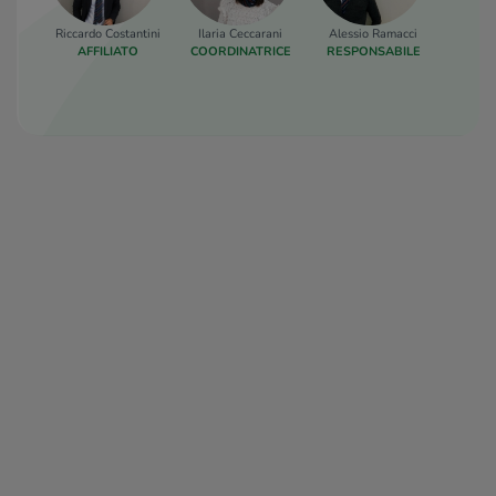
Riccardo Costantini
Ilaria Ceccarani
Alessio Ramacci
Claud
AFFILIATO
COORDINATRICE
RESPONSABILE
COORD