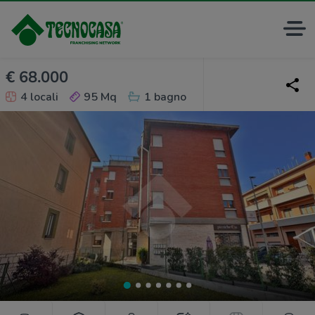
€ 68.000
4 locali
95 Mq
1 bagno