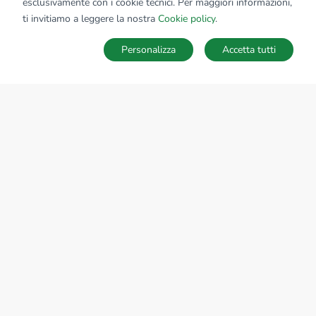
esclusivamente con i cookie tecnici. Per maggiori informazioni,
Affiliato:
Studio Gualdo Tadino Srl
ti invitiamo a leggere la nostra
Cookie policy
.
P.zza Martiri della Libertà, 14 06023 Gualdo Tadino (PG)
Personalizza
Accetta tutti
CONTATTACI
Sede Nazionale
tecnorete.it
kiron.it
AZIENDA
La storia del Gruppo
I nostri brand
Struttura del Gruppo
Il gruppo nel mondo
Lavora con noi
Bilancio di sostenibilità