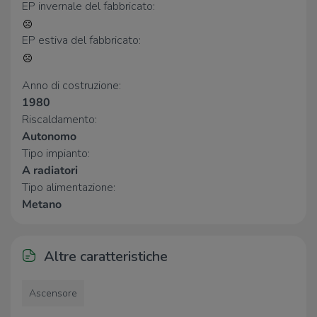
EP invernale del fabbricato:
Farmacia
EP estiva del fabbricato:
Farmacia Giuseppucci
260 m
Farmacia Comunale 1
450 m
Anno di costruzione:
Farmacia Monzali
530 m
1980
Farmacia Popolare
710 m
Farmacia Cerrotti
1,0 Km
Riscaldamento:
Autonomo
Tipo impianto:
Ospedali
A radiatori
Ospedale Engles Profili
570 m
Tipo alimentazione:
Metano
Supermercati
L'Alternativa
190 m
Altre caratteristiche
Punto Sma
220 m
Sì
320 m
Crai
450 m
Ascensore
Tigre Amico
740 m