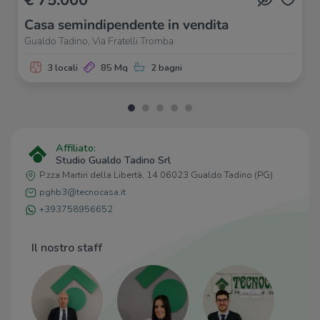
Ristorante Pizzeria Lara
750 m
Casa semindipendente in vendita
Trattoria Marchegiana
800 m
Osteria Fricandò
810 m
Gualdo Tadino, Via Fratelli Tromba
3 locali
85 Mq
2 bagni
Affiliato:
Studio Gualdo Tadino Srl
P.zza Martiri della Libertà, 14 06023 Gualdo Tadino (PG)
pghb3@tecnocasa.it
+393758956652
Il nostro staff