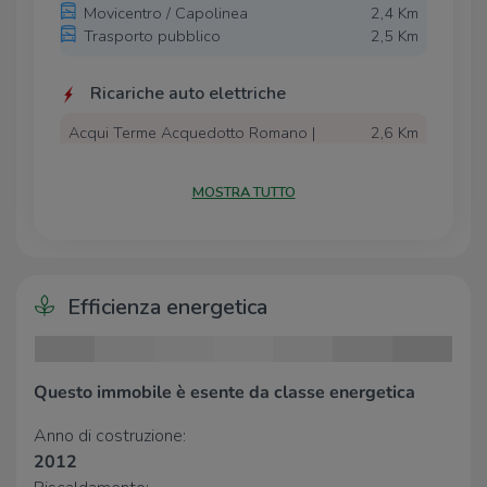
Movicentro / Capolinea
2,4 Km
Trasporto pubblico
2,5 Km
Ricariche auto elettriche
Acqui Terme Acquedotto Romano |
2,6 Km
EnelX
Acqui Terme S. Guido | Enel X
2,6 Km
MOSTRA TUTTO
Acqui Terme Matteotti | Enel X
3,0 Km
Scuole
Scuole
2,4 Km
Efficienza energetica
Istituto Superiore Parodi
2,4 Km
Farmacia
Questo immobile è esente da classe energetica
Parafarmacia Conad
2,5 Km
Anno di costruzione:
Farmacia Vecchie Terme del Dott.
2,6 Km
2012
Margara Giovanni & C. Snc