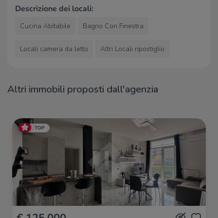
Descrizione dei locali:
Bar
Cucina Abitabile
Bagno Con Finestra
Zuccarelli
1,3 Km
Bar
1,7 Km
Locali camera da letto
Altri Locali ripostiglio
Ristoranti
Fujiyama
940 m
Altri immobili proposti dall'agenzia
Al Voltone
1,0 Km
La pace
1,4 Km
Napuleie
1,5 Km
Trattoria del Ciccio
1,6 Km
TOP
€ 125.000