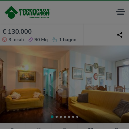
€ 130.000
3 locali
90 Mq
1 bagno