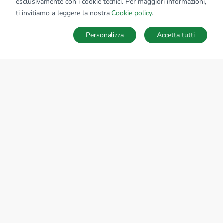
esclusivamente con i cookie tecnici. Per maggiori informazioni,
Affiliato:
Gs Immobiliare Srl
ti invitiamo a leggere la nostra
Cookie policy
.
Via Emilia, 61 15057 Tortona (AL)
Personalizza
Accetta tutti
CONTATTACI
Sede Nazionale
tecnorete.it
kiron.it
AZIENDA
La storia del Gruppo
I nostri brand
Struttura del Gruppo
Il gruppo nel mondo
Lavora con noi
Bilancio di sostenibilità