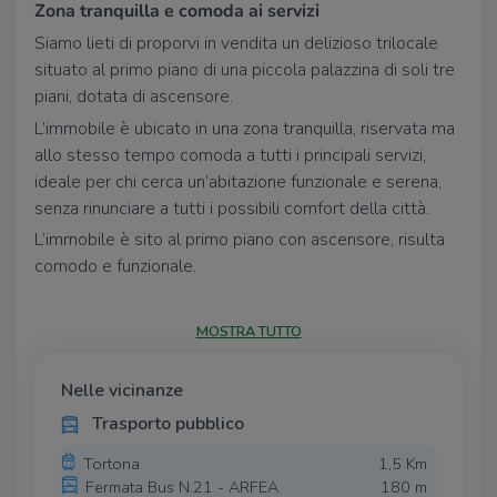
Zona tranquilla e comoda ai servizi
Siamo lieti di proporvi in vendita un delizioso trilocale
situato al primo piano di una piccola palazzina di soli tre
piani, dotata di ascensore.
L’immobile è ubicato in una zona tranquilla, riservata ma
allo stesso tempo comoda a tutti i principali servizi,
ideale per chi cerca un’abitazione funzionale e serena,
senza rinunciare a tutti i possibili comfort della città.
L’immobile è sito al primo piano con ascensore, risulta
comodo e funzionale.
L'appartamento si apre su un ampio soggiorno con
cucina a vista, creando un luminoso open-space che
MOSTRA TUTTO
garantisce una buona vivibilità e una perfetta dinamicità
degli spazi, fondendo i due ambienti in uno unico
Nelle vicinanze
comodo e funzionale, per vivere i momenti con più
Trasporto pubblico
unicità e funzionalità.
Le grandi finestre permettono l’ingresso di una luce
Tortona
1,5 Km
Fermata Bus N.21 - ARFEA
180 m
naturale, rendendo l’ambiente accogliente e arioso.