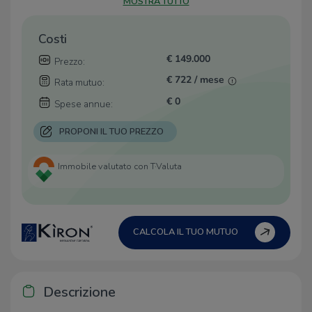
MOSTRA TUTTO
Costi
€ 149.000
Prezzo:
€ 722 / mese
Rata mutuo:
€ 0
Spese annue:
PROPONI IL TUO PREZZO
Immobile valutato con T·Valuta
CALCOLA IL TUO MUTUO
Descrizione