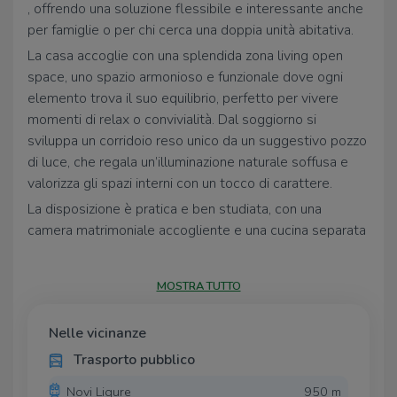
, offrendo una soluzione flessibile e interessante anche
per famiglie o per chi cerca una doppia unità abitativa.
La casa accoglie con una splendida zona living open
space, uno spazio armonioso e funzionale dove ogni
elemento trova il suo equilibrio, perfetto per vivere
momenti di relax o convivialità. Dal soggiorno si
sviluppa un corridoio reso unico da un suggestivo pozzo
di luce, che regala un’illuminazione naturale soffusa e
valorizza gli spazi interni con un tocco di carattere.
La disposizione è pratica e ben studiata, con una
camera matrimoniale accogliente e una cucina separata
che diventa il vero cuore della casa. Da qui si accede
direttamente alla terrazza abitabile, uno spazio esterno
MOSTRA TUTTO
davvero speciale, impreziosito da un caratteristico forno
in pietra, ideale per cene all’aperto e momenti da
Nelle vicinanze
condividere. L’affaccio è aperto e piacevole, con vista
sul giardino di pertinenza, sui box e sul cortile,
Trasporto pubblico
garantendo tranquillità e respiro.
Novi Ligure
950 m