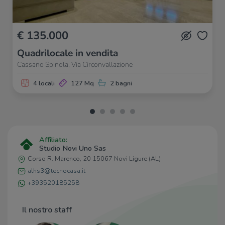
€ 135.000
Quadrilocale in vendita
Cassano Spinola, Via Circonvallazione
4 locali
127 Mq
2 bagni
Affiliato:
Studio Novi Uno Sas
Corso R. Marenco, 20 15067 Novi Ligure (AL)
alhs3@tecnocasa.it
+393520185258
Il nostro staff