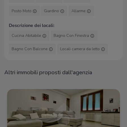
Bar
Posto Moto
Giardino
Allarme
Bar Lasagna
550 m
Bar Luna
680 m
Descrizione dei locali:
Bar Caffetteria Antica Novi
700 m
Bar
990 m
Cucina Abitabile
Bagno Con Finestra
Caffetteria GiorgioLombardi
1,1 Km
Bagno Con Balcone
Locali camera da letto
Ristoranti
Furia's Restaurant
490 m
Altri immobili proposti dall'agenzia
Verdi
500 m
Ristorante Pizzeria Grotta Azzurra
610 m
Ristorante Corona
640 m
Trattoria Giulia
710 m