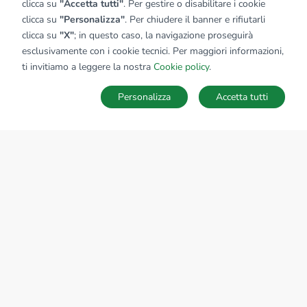
clicca su
"Accetta tutti"
. Per gestire o disabilitare i cookie
clicca su
"Personalizza"
. Per chiudere il banner e rifiutarli
clicca su
"X"
; in questo caso, la navigazione proseguirà
esclusivamente con i cookie tecnici. Per maggiori informazioni,
Affiliato:
Studio Novi Uno Sas
ti invitiamo a leggere la nostra
Cookie policy
.
Corso R. Marenco, 20 15067 Novi Ligure (AL)
Personalizza
Accetta tutti
CONTATTACI
Sede Nazionale
tecnorete.it
kiron.it
AZIENDA
La storia del Gruppo
I nostri brand