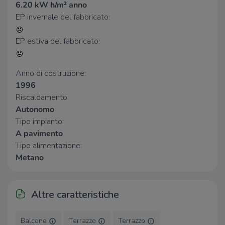
Parafarmacia Dottor Spina
620 m
6.20 kW h/m² anno
Farmacia Comunale
760 m
EP invernale del fabbricato:
Farmacia Bajardi
770 m
EP estiva del fabbricato:
Ospedali
Ospedale San Giacomo
320 m
Anno di costruzione:
1996
Supermercati
Riscaldamento:
Autonomo
Gulliver
560 m
Tipo impianto:
Supermercati TuttiOK
1,2 Km
A pavimento
Dico
1,2 Km
Supermercato Sisa
1,2 Km
Tipo alimentazione:
Lidl
1,3 Km
Metano
Negozi
Altre caratteristiche
Negozi
690 m
Il forno del borgo
1,4 Km
Balcone
Terrazzo
Terrazzo