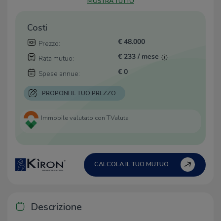
MOSTRA TUTTO
Costi
€ 48.000
Prezzo:
€ 233 / mese
Rata mutuo:
€ 0
Spese annue:
PROPONI IL TUO PREZZO
Immobile valutato con T·Valuta
CALCOLA IL TUO MUTUO
Descrizione