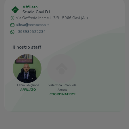
Affiliato:
Studio Gavi D.I.
Via Goffredo Mameli , 7/R 15066 Gavi (AL)
alhsa@tecnocasa.it
+393939522234
Il nostro staff
Fabio Ghiglione
Valentina Emanuela
AFFILIATO
Arecco
COORDINATRICE