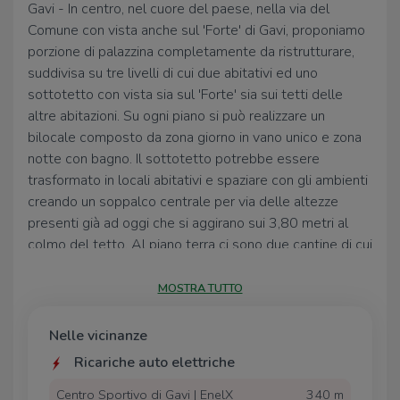
Gavi - In centro, nel cuore del paese, nella via del
Comune con vista anche sul 'Forte' di Gavi, proponiamo
porzione di palazzina completamente da ristrutturare,
suddivisa su tre livelli di cui due abitativi ed uno
sottotetto con vista sia sul 'Forte' sia sui tetti delle
altre abitazioni. Su ogni piano si può realizzare un
bilocale composto da zona giorno in vano unico e zona
notte con bagno. Il sottotetto potrebbe essere
trasformato in locali abitativi e spaziare con gli ambienti
creando un soppalco centrale per via delle altezze
presenti già ad oggi che si aggirano sui 3,80 metri al
colmo del tetto. Al piano terra ci sono due cantine di cui
una carrabile con moto o biciclette. Posizione
centralissima ed ottima opportunità anche ad uso
MOSTRA TUTTO
investimento.
Nelle vicinanze
Ricariche auto elettriche
Centro Sportivo di Gavi | EnelX
340 m