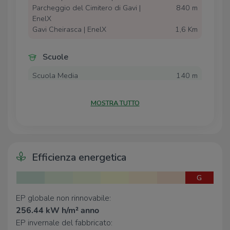
Parcheggio del Cimitero di Gavi |
840 m
EnelX
Gavi Cheirasca | EnelX
1,6 Km
Scuole
Scuola Media
140 m
Farmacia
MOSTRA TUTTO
Farmacia
90 m
Supermercati
Efficienza energetica
Supermercati
240 m
G
Gulliver
1,6 Km
EP globale non rinnovabile:
Negozi
256.44 kW h/m² anno
EP invernale del fabbricato:
supermercato
1,6 Km