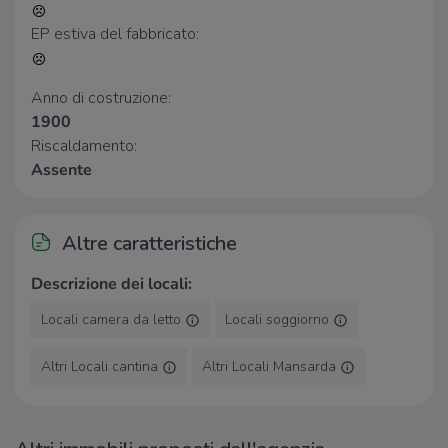
EP estiva del fabbricato:
Bar
Sambar
90 m
Anno di costruzione:
Bar
120 m
1900
Riscaldamento:
Ristoranti
Assente
Ristoranti
100 m
Altre caratteristiche
Descrizione dei locali:
Locali camera da letto
Locali soggiorno
Altri Locali cantina
Altri Locali Mansarda