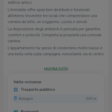
edificio antico.
L'immobile offre spazi ben distribuiti e funzionali:
all'interno troverete tre locali che comprendono una
camera da letto, un soggiorno, cucina e servizi.
La disposizione degli ambienti è pensata per garantire
comfort e praticità. Completa la proprietà una comoda
cantina.
L'appartamento ha spese di condominio molto basse e
una bella vista sulla campagna, nonostante sia al centro
del paese.
Vi è la possibilità di acquistare una casa adiacente.
MOSTRA TUTTO
Nelle vicinanze
Trasporto pubblico
Bistagno
330 m
Ristoranti