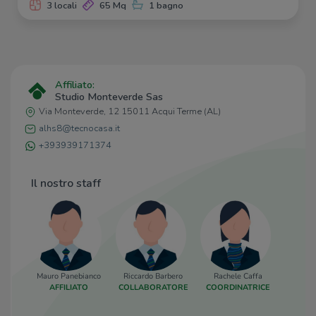
3 locali
65 Mq
1 bagno
Affiliato:
Studio Monteverde Sas
Via Monteverde, 12 15011 Acqui Terme (AL)
alhs8@tecnocasa.it
+393939171374
Il nostro staff
Mauro Panebianco
Riccardo Barbero
Rachele Caffa
Andrea L
AFFILIATO
COLLABORATORE
COORDINATRICE
COLLA