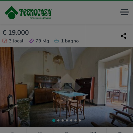
€ 19.000
3 locali
79 Mq
1 bagno