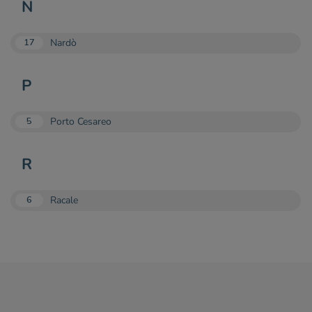
N
Nardò
17
P
Porto Cesareo
5
R
Racale
6