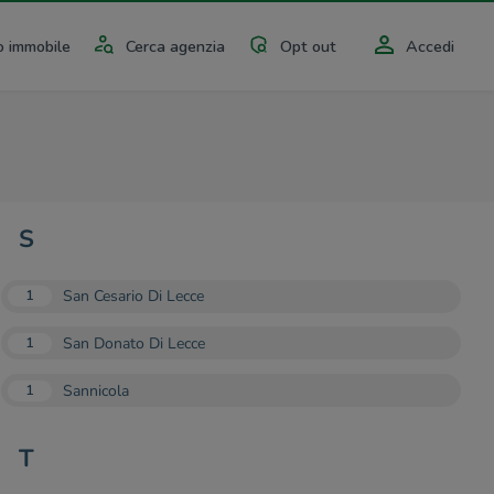
 immobile
Cerca agenzia
Opt out
Accedi
S
San Cesario Di Lecce
1
San Donato Di Lecce
1
Sannicola
1
T