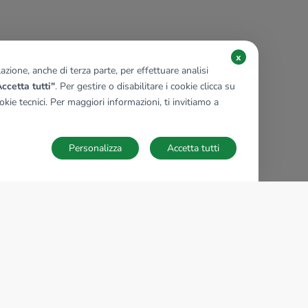
x
zione, anche di terza parte, per effettuare analisi
ccetta tutti"
. Per gestire o disabilitare i cookie clicca su
kie tecnici. Per maggiori informazioni, ti invitiamo a
Personalizza
Accetta tutti
TECNOCASA NEL MONDO
,
,
,
,
,
,
,
Italia
Spagna
Ungheria
Messico
Polonia
Francia
Germania
,
,
Tunisia
Thailandia
Repubblica di San Marino
Impostazioni Cookies