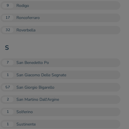
Rodigo
9
Roncoferraro
17
Roverbella
32
S
San Benedetto Po
7
San Giacomo Delle Segnate
1
San Giorgio Bigarello
57
San Martino Dall'Argine
2
Solferino
1
Sustinente
1