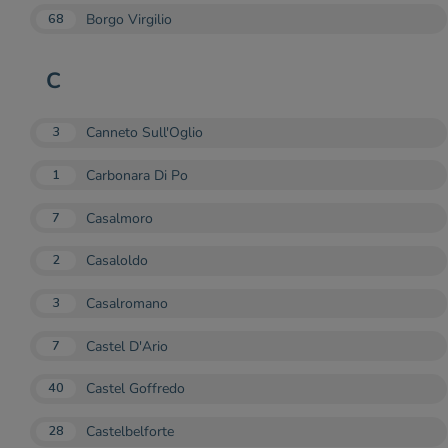
Borgo Virgilio
68
C
Canneto Sull'Oglio
3
Carbonara Di Po
1
Casalmoro
7
Casaloldo
2
Casalromano
3
Castel D'Ario
7
Castel Goffredo
40
Castelbelforte
28