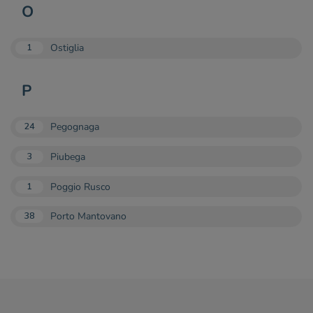
O
Ostiglia
1
P
Pegognaga
24
Piubega
3
Poggio Rusco
1
Porto Mantovano
38