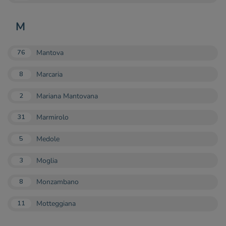
M
Mantova
76
Marcaria
8
Mariana Mantovana
2
Marmirolo
31
Medole
5
Moglia
3
Monzambano
8
Motteggiana
11