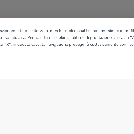
funzionamento del sito web, nonché cookie analitici non anonimi e di profila
ersonalizzata. Per accettare i cookie analitici e di profilazione, clicca su
"A
 su
"X"
; in questo caso, la navigazione proseguirà esclusivamente con i coo
NEWS
News dal Gruppo Tecnocasa