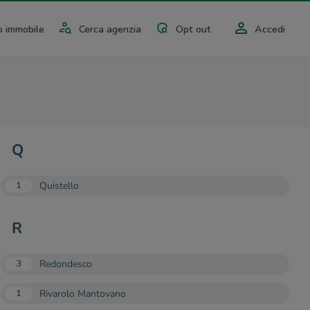
 immobile
Cerca agenzia
Opt out
Accedi
Q
Quistello
1
R
Redondesco
3
Rivarolo Mantovano
1