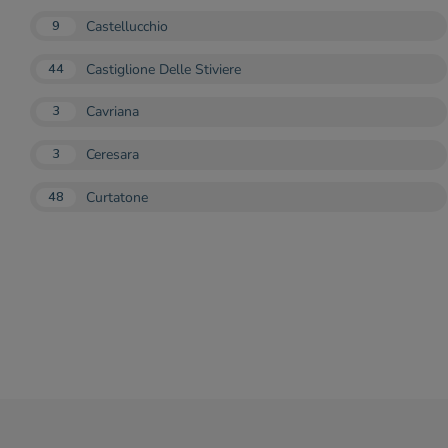
Castellucchio
9
Castiglione Delle Stiviere
44
Cavriana
3
Ceresara
3
Curtatone
48