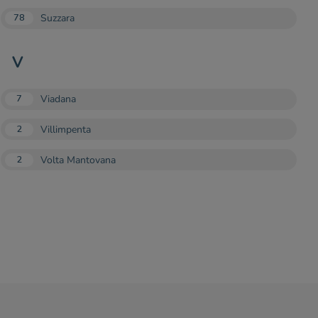
Suzzara
78
V
Viadana
7
Villimpenta
2
Volta Mantovana
2