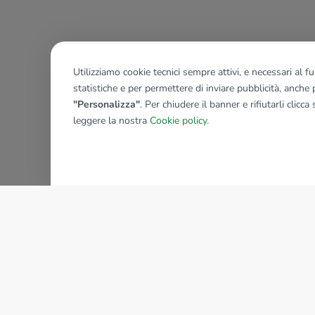
Utilizziamo cookie tecnici sempre attivi, e necessari al 
statistiche e per permettere di inviare pubblicità, anche p
"Personalizza"
. Per chiudere il banner e rifiutarli clicca
leggere la nostra
Cookie policy
.
AZIENDA
La storia del Gruppo
I nostri brand
Struttura del Gruppo
Il gruppo nel mondo
Lavora con noi
Bilancio di sostenibilità