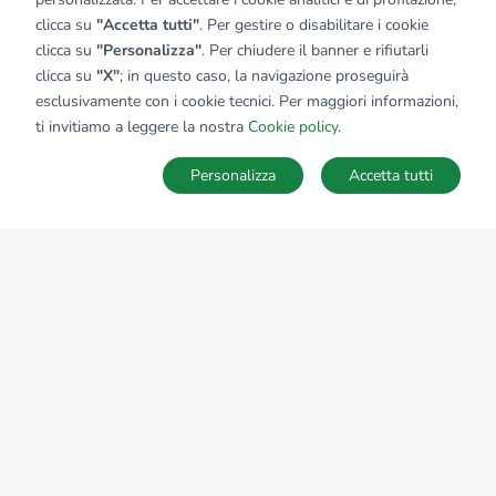
clicca su
"Accetta tutti"
. Per gestire o disabilitare i cookie
clicca su
"Personalizza"
. Per chiudere il banner e rifiutarli
clicca su
"X"
; in questo caso, la navigazione proseguirà
esclusivamente con i cookie tecnici. Per maggiori informazioni,
ti invitiamo a leggere la nostra
Cookie policy
.
Personalizza
Accetta tutti
Ricerche
Preferiti
Nascosti
Accedi
Sede Nazionale
tecnorete.it
kiron.it
AZIENDA
La storia del Gruppo