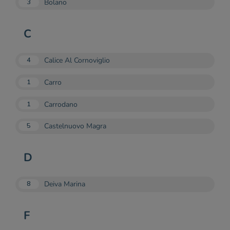
Bolano
3
C
Calice Al Cornoviglio
4
Carro
1
Carrodano
1
Castelnuovo Magra
5
D
Deiva Marina
8
F