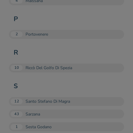
Maissana
4
P
Portovenere
2
R
Riccò Del Golfo Di Spezia
10
S
Santo Stefano Di Magra
12
Sarzana
43
Sesta Godano
1